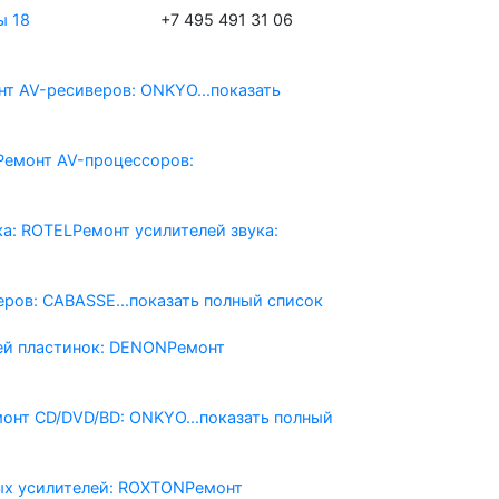
ы 18
+7 495 491 31 06
нт AV-реcиверов: ONKYO
...показать
Ремонт AV-процессоров:
ка: ROTEL
Ремонт усилителей звука:
еров: CABASSE
...показать полный список
ей пластинок: DENON
Ремонт
монт CD/DVD/BD: ONKYO
...показать полный
ых усилителей: ROXTON
Ремонт