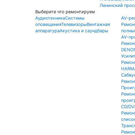
Ленинский просп
Выберите что ремонтируем
Аудиотехника
Системы
AV-ре
оповещения
Телевизоры
Винтажная
Ремон
аппаратура
Акустика и саундбары
полны
AV-пр
Ремон
DENO
Усили
Ремон
HARM
Сабву
Ремон
Проиг
Ремон
проиг
CD/DV
Ремон
списо
Транс
Ремон