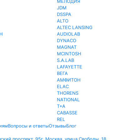
МЕЛОДИЯ
JDM
DSSPA
ALTO
ALTEC LANSING
H
AUDIOLAB
DYNACO
MAGNAT
O
MCINTOSH
S.A.LAB
LAFAYETTE
ВЕГА
АМФИТОН
ELAC
THORENS
NATIONAL
T+A
CABASSE
REL
иям
Вопросы и ответы
Отзывы
Блог
нский проспект, 95
г. Москва, улица Свободы, 18