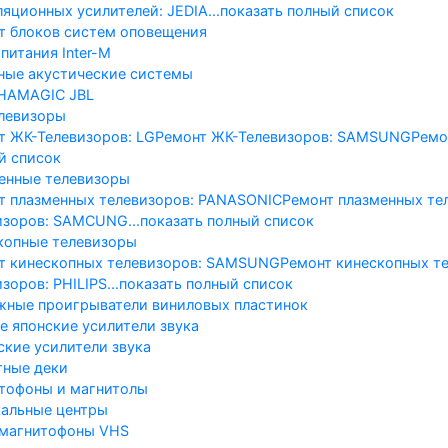
ляционных усилителей: JEDIA
...показать полный список
т блоков систем оповещения
питания Inter-M
ные акустические системы
HA
MAGIC
JBL
левизоры
т ЖК-Телевизоров: LG
Ремонт ЖК-Телевизоров: SAMSUNG
Ремо
й список
енные телевизоры
т плазменных телевизоров: PANASONIC
Ремонт плазменных те
изоров: SAMCUNG
...показать полный список
копные телевизоры
т кинескопных телевизоров: SAMSUNG
Ремонт кинескопных те
зоров: PHILIPS
...показать полный список
жные проигрыватели виниловых пластинок
е японские усилители звука
ские усилители звука
тные деки
тофоны и магнитолы
альные центры
магнитофоны VHS