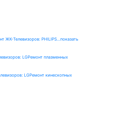
нт ЖК-Телевизоров: PHILIPS
...показать
левизоров: LG
Ремонт плазменных
левизоров: LG
Ремонт кинескопных