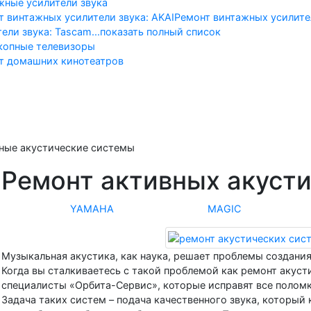
жные усилители звука
т винтажных усилители звука: AKAI
Ремонт винтажных усилител
тели звука: Tascam
...показать полный список
копные телевизоры
т домашних кинотеатров
альная
Телевизоры
Винтажн
ные акустические системы
Ремонт активных акусти
YAMAHA
MAGIC
Музыкальная акустика, как наука, решает проблемы создания
Когда вы сталкиваетесь с такой проблемой как ремонт акуст
специалисты «Орбита-Сервис», которые исправят все полом
Задача таких систем – подача качественного звука, который