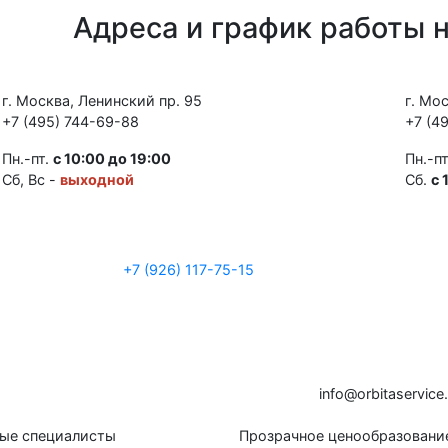
Адреса и график работы 
г. Москва, Ленинский пр. 95
г. Мо
+7 (495) 744-69-88
+7 (4
Пн.-пт.
с 10:00 до 19:00
Пн.-п
Сб, Вс -
выходной
Сб.
с 
+7 (926) 117-75-15
i
n
f
o
@
o
rb
i
t
a
ser
v
i
c
e
ые специалисты
Прозрачное ценообразовани