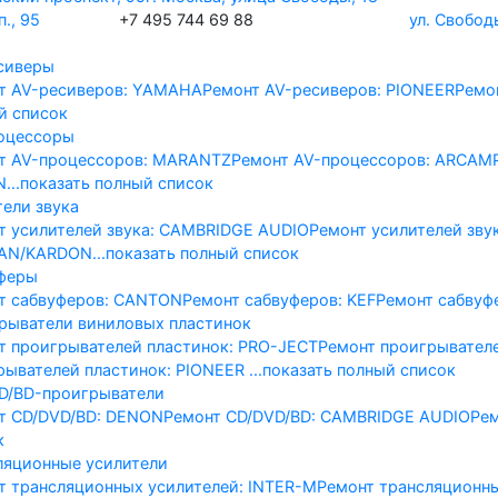
., 95
+7 495 744 69 88
ул. Свобод
сиверы
т AV-реcиверов: YAMAHA
Ремонт AV-реcиверов: PIONEER
Ремо
й список
оцессоры
т AV-процессоров: MARANTZ
Ремонт AV-процессоров: ARCAM
N
...показать полный список
тели звука
т усилителей звука: CAMBRIDGE AUDIO
Ремонт усилителей зву
AN/KARDON
...показать полный список
феры
т сабвуферов: CANTON
Ремонт сабвуферов: KEF
Ремонт сабвуф
рыватели виниловых пластинок
т проигрывателей пластинок: PRO-JECT
Ремонт проигрывател
рывателей пластинок: PIONEER
...показать полный список
D/BD-проигрыватели
т CD/DVD/BD: DENON
Ремонт CD/DVD/BD: CAMBRIDGE AUDIO
Ре
к
ляционные усилители
т трансляционных усилителей: INTER-M
Ремонт трансляционн