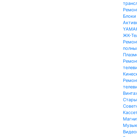
транс
Ремон
Блоки 
Актив
YAMA
ЖК-Те
Ремон
полны
Плазм
Ремон
телев
Кинес
Ремон
телеви
Винта
Стары
Совет
Кассе
Магни
Музык
Видео