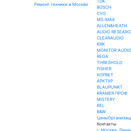
TDK
Ремонт техники в Москве
BOSCH
CVG
MS-MAX
ALLEN&HEATH
AUDIO RESEARC
CLEARAUDIO
KRK
MONITOR AUDI
REGA
THRESHOLD
FISHER
КОРВЕТ
АРКТУР
BLAUPUNKT
KRAMER ПРОФ
MISTERY
REL
B&W
Цены
Организац
Контакты
г. Москва, Лени