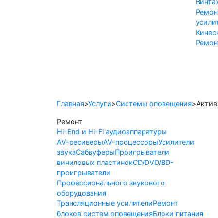
Винта
Ремон
усили
Кинес
Ремон
Hi-End и Hi-Fi
Профессион
Главная
>
Услуги
>
Системы оповещения
>
Актив
Ремонт
Hi-End и Hi-Fi аудиоаппаратуры
AV-ресиверы
AV-процессоры
Усилители
звука
Сабвуферы
Проигрыватели
виниловых пластинок
CD/DVD/BD-
проигрыватели
Профессионального звукового
оборудования
Трансляционные усилители
Ремонт
блоков систем оповещения
Блоки питания