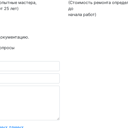
 опытные мастера,
(Стоимость ремонта опреде
т 25 лет)
до
начала работ)
документацию.
вопросы
:
ьных данных
.