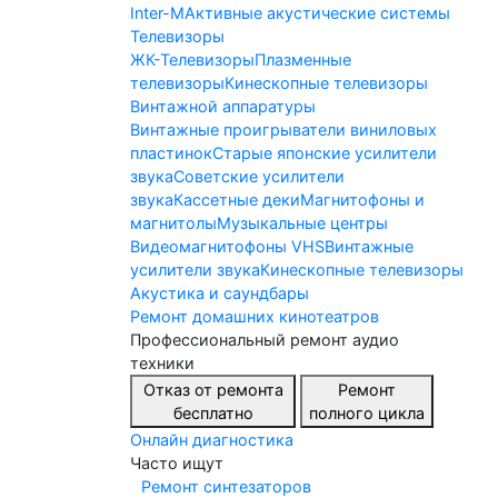
Inter-M
Активные акустические системы
Телевизоры
ЖК-Телевизоры
Плазменные
телевизоры
Кинескопные телевизоры
Винтажной аппаратуры
Винтажные проигрыватели виниловых
пластинок
Старые японские усилители
звука
Советские усилители
звука
Кассетные деки
Магнитофоны и
магнитолы
Музыкальные центры
Видеомагнитофоны VHS
Винтажные
усилители звука
Кинескопные телевизоры
Акустика и саундбары
Ремонт домашних кинотеатров
Профессиональный ремонт аудио
техники
Отказ от ремонта
Ремонт
бесплатно
полного цикла
Онлайн диагностика
Часто ищут
Ремонт синтезаторов