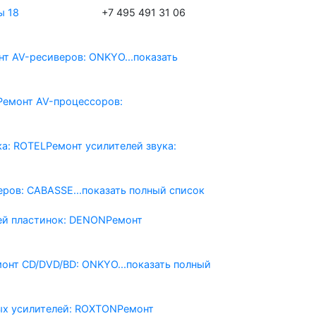
ы 18
+7 495 491 31 06
нт AV-реcиверов: ONKYO
...показать
Ремонт AV-процессоров:
ка: ROTEL
Ремонт усилителей звука:
еров: CABASSE
...показать полный список
ей пластинок: DENON
Ремонт
монт CD/DVD/BD: ONKYO
...показать полный
ых усилителей: ROXTON
Ремонт