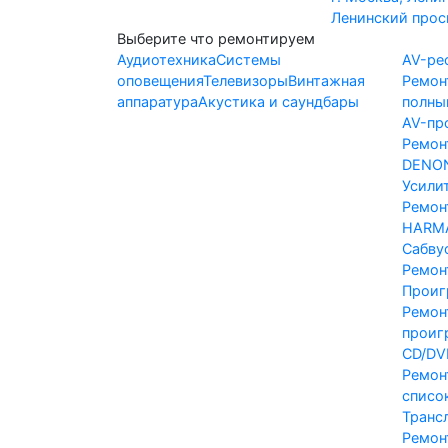
Ленинский просп
Выберите что ремонтируем
Аудиотехника
Системы
AV-ре
оповещения
Телевизоры
Винтажная
Ремон
аппаратура
Акустика и саундбары
полны
AV-пр
Ремон
DENO
Усили
Ремон
HARM
Сабву
Ремон
Проиг
Ремон
проиг
CD/DV
Ремон
списо
Транс
Ремон