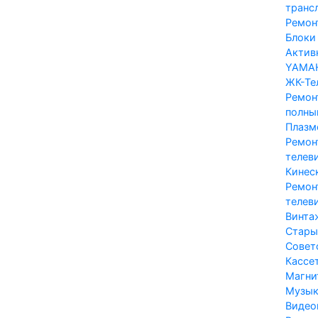
транс
Ремон
Блоки 
Актив
YAMA
ЖК-Те
Ремон
полны
Плазм
Ремон
телев
Кинес
Ремон
телеви
Винта
Стары
Совет
Кассе
Магни
Музык
Видео