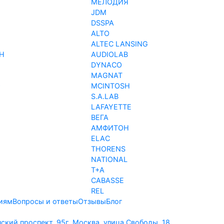
МЕЛОДИЯ
JDM
DSSPA
ALTO
ALTEC LANSING
H
AUDIOLAB
DYNACO
MAGNAT
O
MCINTOSH
S.A.LAB
LAFAYETTE
ВЕГА
АМФИТОН
ELAC
THORENS
NATIONAL
T+A
CABASSE
REL
иям
Вопросы и ответы
Отзывы
Блог
нский проспект, 95
г. Москва, улица Свободы, 18