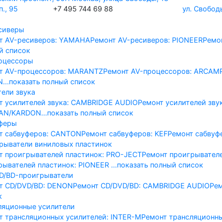
., 95
+7 495 744 69 88
ул. Свобод
сиверы
т AV-реcиверов: YAMAHA
Ремонт AV-реcиверов: PIONEER
Ремо
й список
оцессоры
т AV-процессоров: MARANTZ
Ремонт AV-процессоров: ARCAM
N
...показать полный список
тели звука
т усилителей звука: CAMBRIDGE AUDIO
Ремонт усилителей зву
AN/KARDON
...показать полный список
феры
т сабвуферов: CANTON
Ремонт сабвуферов: KEF
Ремонт сабвуф
рыватели виниловых пластинок
т проигрывателей пластинок: PRO-JECT
Ремонт проигрывател
рывателей пластинок: PIONEER
...показать полный список
D/BD-проигрыватели
т CD/DVD/BD: DENON
Ремонт CD/DVD/BD: CAMBRIDGE AUDIO
Ре
к
ляционные усилители
т трансляционных усилителей: INTER-M
Ремонт трансляционн