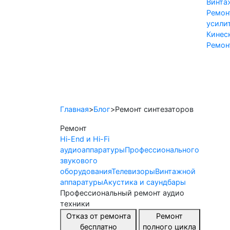
Винта
Ремон
усили
Кинес
Ремон
Hi-End и Hi-Fi
Профессион
Главная
>
Блог
>
Ремонт синтезаторов
Ремонт
Hi-End и Hi-Fi
аудиоаппаратуры
Профессионального
звукового
оборудования
Телевизоры
Винтажной
аппаратуры
Акустика и саундбары
Профессиональный ремонт аудио
техники
Отказ от ремонта
Ремонт
бесплатно
полного цикла