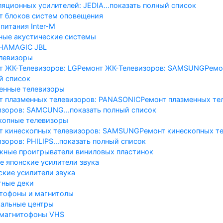
ляционных усилителей: JEDIA
...показать полный список
т блоков систем оповещения
питания Inter-M
ные акустические системы
HA
MAGIC
JBL
левизоры
т ЖК-Телевизоров: LG
Ремонт ЖК-Телевизоров: SAMSUNG
Ремо
й список
енные телевизоры
т плазменных телевизоров: PANASONIC
Ремонт плазменных те
изоров: SAMCUNG
...показать полный список
копные телевизоры
т кинескопных телевизоров: SAMSUNG
Ремонт кинескопных те
зоров: PHILIPS
...показать полный список
жные проигрыватели виниловых пластинок
е японские усилители звука
ские усилители звука
тные деки
тофоны и магнитолы
альные центры
магнитофоны VHS