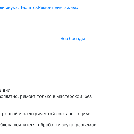
и звука: Technics
Ремонт винтажных
Все бренды
ая
Получить консультацию
е дни
сплатно, ремонт только в мастерской, без
ктронной и электрической составляющим:
 блока усилителя, обработки звука, разъемов