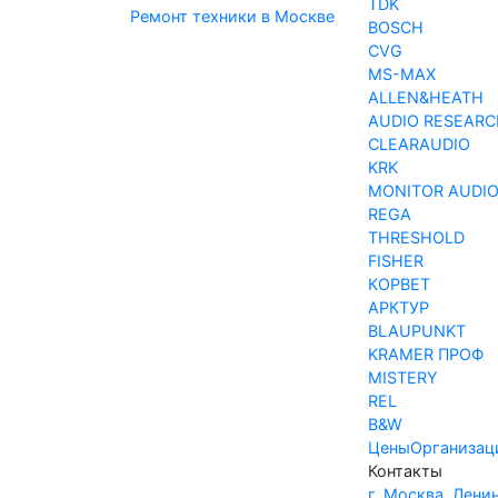
TDK
Ремонт техники в Москве
BOSCH
CVG
MS-MAX
ALLEN&HEATH
AUDIO RESEARC
CLEARAUDIO
KRK
MONITOR AUDI
REGA
THRESHOLD
FISHER
КОРВЕТ
АРКТУР
BLAUPUNKT
KRAMER ПРОФ
MISTERY
REL
B&W
Цены
Организац
Контакты
г. Москва, Лени