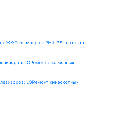
нт ЖК-Телевизоров: PHILIPS
...показать
левизоров: LG
Ремонт плазменных
левизоров: LG
Ремонт кинескопных