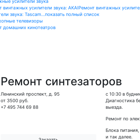
жные усилители звука
т винтажных усилители звука: AKAI
Ремонт винтажных усилител
тели звука: Tascam
...показать полный список
копные телевизоры
т домашних кинотеатров
альная
Телевизоры
Винтажн
Ремонт синтезаторов
Ленинский проспект, д. 95
с 10:30 в будни
от 3500 руб.
Диагностика бе
+7 495 744 69 88
выезда.
Ремонт по эле
Блока питания,
и так далее.
Заказать