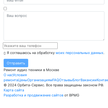
Я соглашаюсь на обработку
моих персональных данных
.
Отправить
Ремонт аудио техники в Москве
О нас
Условия
ремонта
Цены
Организациям
FAQ
Отзывы
Блог
Вакансии
Конта
© 2024 Орбита-Сервис. Все права защищены законом РФ.
Карта сайта
Разработка и продвижение сайтов
от BPMG