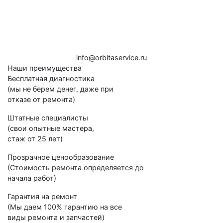
i
n
f
o
@
o
rb
i
t
a
ser
v
i
c
e.
ru
Наши преимущества
Бесплатная диагностика
(мы не берем денег, даже при
отказе от ремонта)
Штатные специалисты
(свои опытные мастера,
стаж от 25 лет)
Прозрачное ценообразование
(Стоимость ремонта определяется до
начала работ)
Гарантия на ремонт
(Мы даем 100% гарантию на все
виды ремонта и запчастей)