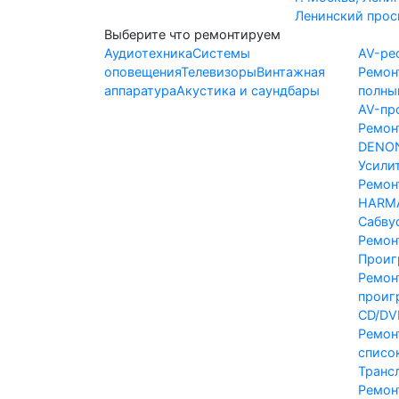
Ленинский просп
Выберите что ремонтируем
Аудиотехника
Системы
AV-ре
оповещения
Телевизоры
Винтажная
Ремон
аппаратура
Акустика и саундбары
полны
AV-пр
Ремон
DENO
Усили
Ремон
HARM
Сабву
Ремон
Проиг
Ремон
проиг
CD/DV
Ремон
списо
Транс
Ремон