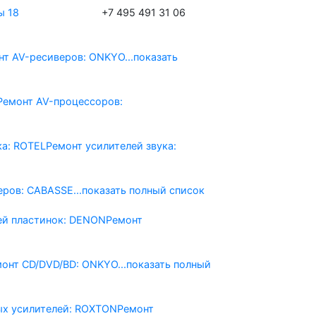
ы 18
+7 495 491 31 06
нт AV-реcиверов: ONKYO
...показать
Ремонт AV-процессоров:
ка: ROTEL
Ремонт усилителей звука:
еров: CABASSE
...показать полный список
ей пластинок: DENON
Ремонт
монт CD/DVD/BD: ONKYO
...показать полный
ых усилителей: ROXTON
Ремонт