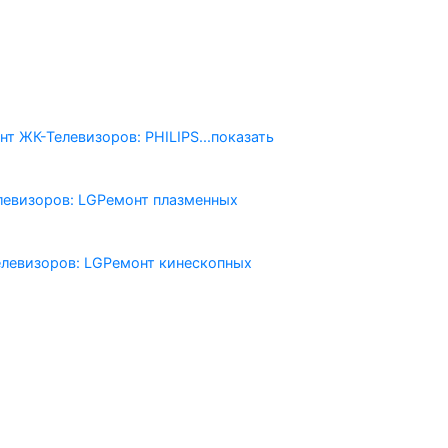
нт ЖК-Телевизоров: PHILIPS
...показать
левизоров: LG
Ремонт плазменных
левизоров: LG
Ремонт кинескопных