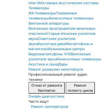
Inter-M
Активные акустические системы
Телевизоры
ЖК-Телевизоры
Плазменные
телевизоры
Кинескопные телевизоры
Винтажной аппаратуры
Винтажные проигрыватели виниловых
пластинок
Старые японские усилители
звука
Советские усилители
звука
Кассетные деки
Магнитофоны и
магнитолы
Музыкальные центры
Видеомагнитофоны VHS
Винтажные
усилители звука
Кинескопные телевизоры
Акустика и саундбары
Ремонт домашних кинотеатров
Профессиональный ремонт аудио
техники
Отказ от ремонта
Ремонт
бесплатно
полного цикла
Онлайн диагностика
Часто ищут
Ремонт синтезаторов