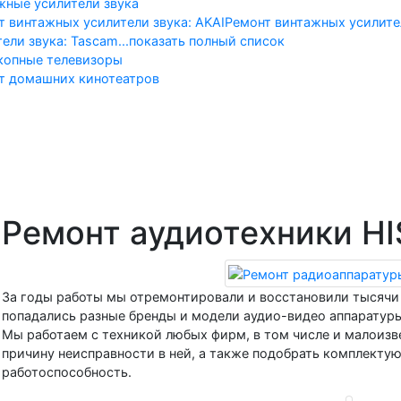
жные усилители звука
т винтажных усилители звука: AKAI
Ремонт винтажных усилител
тели звука: Tascam
...показать полный список
копные телевизоры
т домашних кинотеатров
альная
Телевизоры
Винтажн
Ремонт аудиотехники H
За годы работы мы отремонтировали и восстановили тысячи 
попадались разные бренды и модели аудио-видео аппаратуры
Мы работаем с техникой любых фирм, в том числе и малоиз
причину неисправности в ней, а также подобрать комплекту
работоспособность.