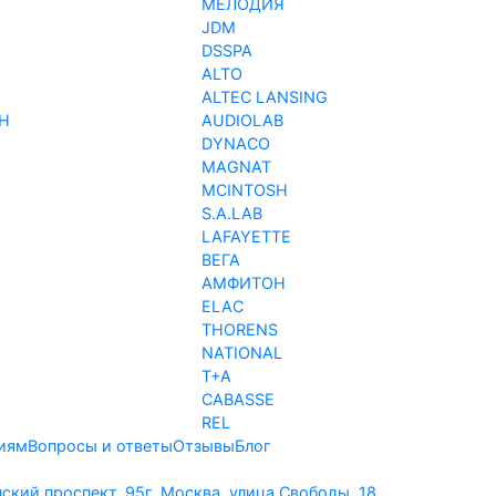
МЕЛОДИЯ
JDM
DSSPA
ALTO
ALTEC LANSING
H
AUDIOLAB
DYNACO
MAGNAT
O
MCINTOSH
S.A.LAB
LAFAYETTE
ВЕГА
АМФИТОН
ELAC
THORENS
NATIONAL
T+A
CABASSE
REL
иям
Вопросы и ответы
Отзывы
Блог
нский проспект, 95
г. Москва, улица Свободы, 18