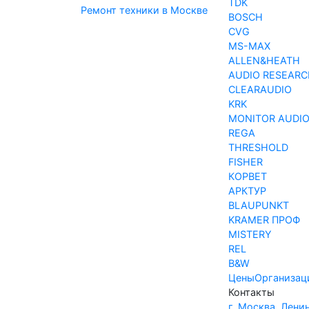
TDK
Ремонт техники в Москве
BOSCH
CVG
MS-MAX
ALLEN&HEATH
AUDIO RESEARC
CLEARAUDIO
KRK
MONITOR AUDI
REGA
THRESHOLD
FISHER
КОРВЕТ
АРКТУР
BLAUPUNKT
KRAMER ПРОФ
MISTERY
REL
B&W
Цены
Организац
Контакты
г. Москва, Лени