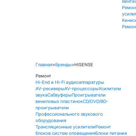
Винта
Ремон
усили
Кинес
Ремон
Hi-End и Hi-Fi
Профессион
Главная
>
Бренды
>
HISENSE
Ремонт
Hi-End и Hi-Fi аудиоаппаратуры
AV-ресиверы
AV-процессоры
Усилители
звука
Сабвуферы
Проигрыватели
виниловых пластинок
CD/DVD/BD-
проигрыватели
Профессионального звукового
оборудования
Трансляционные усилители
Ремонт
блоков систем оповещения
Блоки питания