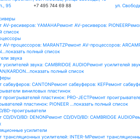
., 95
+7 495 744 69 88
ул. Свобод
сиверы
т AV-реcиверов: YAMAHA
Ремонт AV-реcиверов: PIONEER
Ремо
й список
оцессоры
т AV-процессоров: MARANTZ
Ремонт AV-процессоров: ARCAM
N
...показать полный список
тели звука
т усилителей звука: CAMBRIDGE AUDIO
Ремонт усилителей зву
AN/KARDON
...показать полный список
феры
т сабвуферов: CANTON
Ремонт сабвуферов: KEF
Ремонт сабвуф
рыватели виниловых пластинок
т проигрывателей пластинок: PRO-JECT
Ремонт проигрывател
рывателей пластинок: PIONEER
...показать полный список
D/BD-проигрыватели
т CD/DVD/BD: DENON
Ремонт CD/DVD/BD: CAMBRIDGE AUDIO
Ре
к
ляционные усилители
т трансляционных усилителей: INTER-M
Ремонт трансляционн