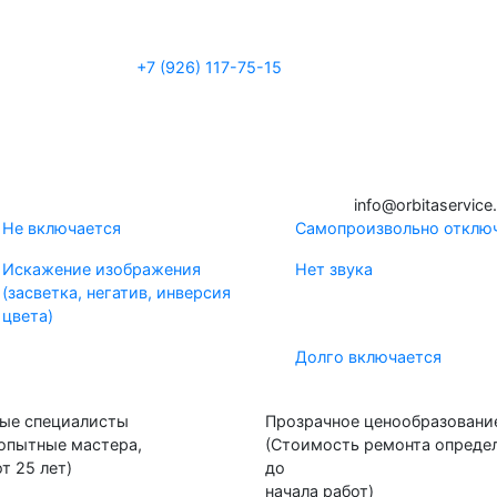
+7 (926) 117-75-15
i
n
f
o
@
o
rb
i
t
a
ser
v
i
c
e
Не включается
Самопроизвольно отклю
Искажение изображения
Нет звука
(засветка, негатив, инверсия
цвета)
Долго включается
ые специалисты
Прозрачное ценообразовани
 опытные мастера,
(Стоимость ремонта опреде
т 25 лет)
до
начала работ)