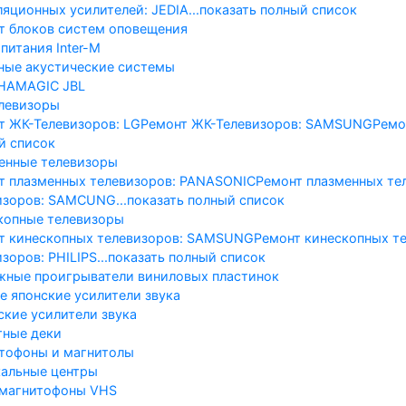
ляционных усилителей: JEDIA
...показать полный список
т блоков систем оповещения
питания Inter-M
ные акустические системы
HA
MAGIC
JBL
левизоры
т ЖК-Телевизоров: LG
Ремонт ЖК-Телевизоров: SAMSUNG
Ремо
й список
енные телевизоры
т плазменных телевизоров: PANASONIC
Ремонт плазменных те
изоров: SAMCUNG
...показать полный список
копные телевизоры
т кинескопных телевизоров: SAMSUNG
Ремонт кинескопных те
зоров: PHILIPS
...показать полный список
жные проигрыватели виниловых пластинок
е японские усилители звука
ские усилители звука
тные деки
тофоны и магнитолы
альные центры
магнитофоны VHS