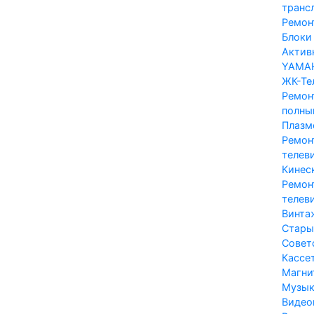
транс
Ремон
Блоки 
Актив
YAMA
ЖК-Те
Ремон
полны
Плазм
Ремон
телев
Кинес
Ремон
телеви
Винта
Стары
Совет
Кассе
Магни
Музык
Видео