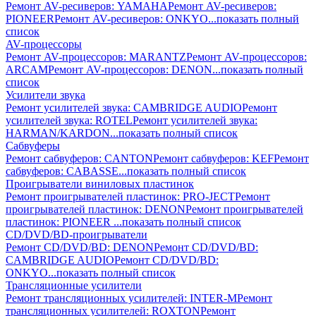
Ремонт AV-реcиверов: YAMAHA
Ремонт AV-реcиверов:
PIONEER
Ремонт AV-реcиверов: ONKYO
...показать полный
список
AV-процессоры
Ремонт AV-процессоров: MARANTZ
Ремонт AV-процессоров:
ARCAM
Ремонт AV-процессоров: DENON
...показать полный
список
Усилители звука
Ремонт усилителей звука: CAMBRIDGE AUDIO
Ремонт
усилителей звука: ROTEL
Ремонт усилителей звука:
HARMAN/KARDON
...показать полный список
Сабвуферы
Ремонт сабвуферов: CANTON
Ремонт сабвуферов: KEF
Ремонт
сабвуферов: CABASSE
...показать полный список
Проигрыватели виниловых пластинок
Ремонт проигрывателей пластинок: PRO-JECT
Ремонт
проигрывателей пластинок: DENON
Ремонт проигрывателей
пластинок: PIONEER
...показать полный список
CD/DVD/BD-проигрыватели
Ремонт CD/DVD/BD: DENON
Ремонт CD/DVD/BD:
CAMBRIDGE AUDIO
Ремонт CD/DVD/BD:
ONKYO
...показать полный список
Трансляционные усилители
Ремонт трансляционных усилителей: INTER-M
Ремонт
трансляционных усилителей: ROXTON
Ремонт