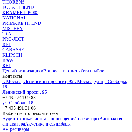
THORENS
FOCAL HiEND
KRAMER ПРОФ
NATIONAL
PRIMARE HI-END
MISTERY
T+A
PRO-JECT
REL
CABASSE
KLIPSCH
B&W
REL
Цены
Организациям
Вопросы и ответы
Отзывы
Блог
Контакты
г. Москва, Ленинский проспект, 95
г. Москва, улица Свободы,
18
Ленинский просп., 95
+7 495 744 69 88
ул. Свободы 18
+7 495 491 31 06
Выберите что ремонтируем
Аудиотехника
Системы оповещения
Телевизоры
Винтажная
аппаратура
Акустика и саундбары
AV-ресиверы