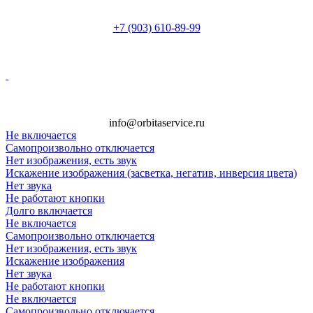
+7 (903) 610-89-99
i
n
f
o
@
o
rb
i
t
a
ser
v
i
c
e.
ru
Не включается
Самопроизвольно отключается
Нет изображения, есть звук
Искажение изображения (засветка, негатив, инверсия цвета)
Нет звука
Не работают кнопки
Долго включается
Не включается
Самопроизвольно отключается
Нет изображения, есть звук
Искажение изображения
Нет звука
Не работают кнопки
Не включается
Самопроизвольно отключается