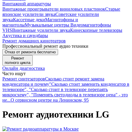
Винтажной аппаратуры
Винтажные проигрыватели виниловых пластинок
Старые
японские усилители звука
Советские усилители
звука
Кассетные деки
Магнитофоны и
магнитолы
Музыкальные центры
Видеомагнитофоны
VHS
Винтажные усилители звука
Кинескопные телевизоры
Акустика и саундбары
Ремонт домашних кинотеатров
Профессиональный ремонт аудио техники
Отказ от ремонта бесплатно
Ремонт
полного цикла
Онлайн диагностика
Часто ищут
Ремонт синтезаторов
Сколько стоит ремонт замена
конденсатора и почему
"Сколько стоит заменить конденсатор в
телевизоре", "Сколько стоит в телевизоре перепаять
микросхему", "Поменять светодиоды в телевизоре цена" - это
не...
О сервисном центре на Ленинском, 95
Ремонт аудиотехники LG