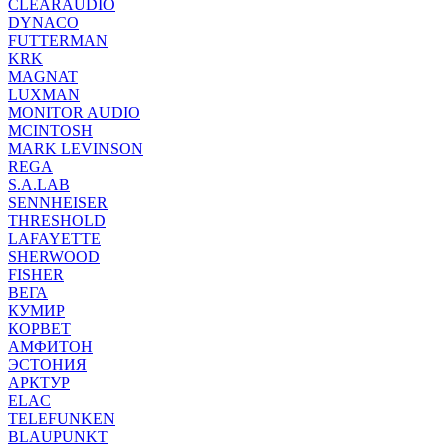
CLEARAUDIO
DYNACO
FUTTERMAN
KRK
MAGNAT
LUXMAN
MONITOR AUDIO
MCINTOSH
MARK LEVINSON
REGA
S.A.LAB
SENNHEISER
THRESHOLD
LAFAYETTE
SHERWOOD
FISHER
ВЕГА
КУМИР
КОРВЕТ
АМФИТОН
ЭСТОНИЯ
АРКТУР
ELAC
TELEFUNKEN
BLAUPUNKT