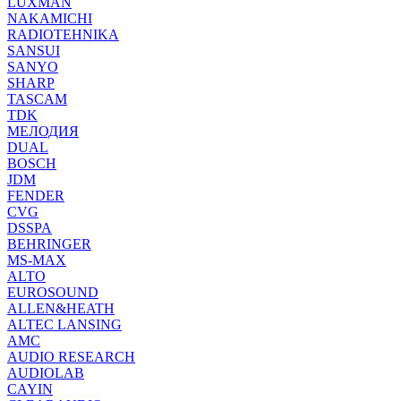
LUXMAN
NAKAMICHI
RADIOTEHNIKA
SANSUI
SANYO
SHARP
TASCAM
TDK
МЕЛОДИЯ
DUAL
BOSCH
JDM
FENDER
CVG
DSSPA
BEHRINGER
MS-MAX
ALTO
EUROSOUND
ALLEN&HEATH
ALTEC LANSING
AMC
AUDIO RESEARCH
AUDIOLAB
CAYIN