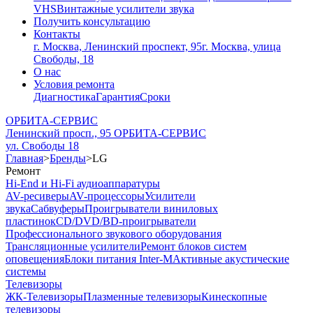
VHS
Винтажные усилители звука
Получить консультацию
Контакты
г. Москва, Ленинский проспект, 95
г. Москва, улица
Свободы, 18
О нас
Условия ремонта
Диагностика
Гарантия
Сроки
ОРБИТА-СЕРВИС
Ленинский просп., 95
ОРБИТА-СЕРВИС
ул. Свободы 18
Главная
>
Бренды
>
LG
Ремонт
Hi-End и Hi-Fi аудиоаппаратуры
AV-ресиверы
AV-процессоры
Усилители
звука
Сабвуферы
Проигрыватели виниловых
пластинок
CD/DVD/BD-проигрыватели
Профессионального звукового оборудования
Трансляционные усилители
Ремонт блоков систем
оповещения
Блоки питания Inter-M
Активные акустические
системы
Телевизоры
ЖК-Телевизоры
Плазменные телевизоры
Кинескопные
телевизоры