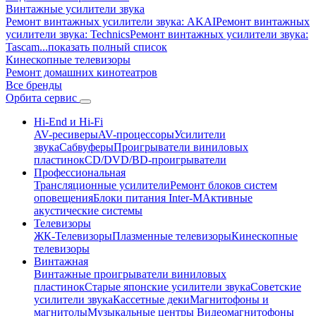
Винтажные усилители звука
Ремонт винтажных усилители звука: AKAI
Ремонт винтажных
усилители звука: Technics
Ремонт винтажных усилители звука:
Tascam
...показать полный список
Кинескопные телевизоры
Ремонт домашних кинотеатров
Все бренды
Орбита
сервис
Hi-End и Hi-Fi
AV-ресиверы
AV-процессоры
Усилители
звука
Сабвуферы
Проигрыватели виниловых
пластинок
CD/DVD/BD-проигрыватели
Профессиональная
Трансляционные усилители
Ремонт блоков систем
оповещения
Блоки питания Inter-M
Активные
акустические системы
Телевизоры
ЖК-Телевизоры
Плазменные телевизоры
Кинескопные
телевизоры
Винтажная
Винтажные проигрыватели виниловых
пластинок
Старые японские усилители звука
Советские
усилители звука
Кассетные деки
Магнитофоны и
магнитолы
Музыкальные центры
Видеомагнитофоны