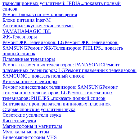
трансляционных усилителей: JEDIA
...показать полный
список
Ремонт блоков систем оповещения
Блоки питания Inter-M
Активные акустические системы
YAMAHA
MAGIC
JBL
ЖК-Телевизоры
Ремонт ЖК-Телевизоров: LG
Ремонт ЖК-Телевизоров:
SAMSUNG
Ремонт ЖК-Телевизоров: PHILIPS
...показать
полный список
Плазменные телевизоры
Ремонт плазменных телевизоров: PANASONIC
Ремонт
плазменных телевизоров: LG
Ремонт плазменных телевизоров:
SAMCUNG
...показать полный список
Кинескопные телевизоры
Ремонт кинескопных телевизоров: SAMSUNG
Ремонт
кинескопных телевизоров: LG
Ремонт кинескопных
телевизоров: PHILIPS
...показать полный список
Винтажные проигрыватели виниловых пластинок
Старые японские усилители звука
Советские усилители звука
Кассетные деки
Магнитофоны и магнитолы
Музыкальные центры
Видеомагнитофоны VHS