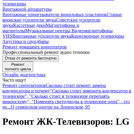
телевизоры
Винтажной аппаратуры
Винтажные проигрыватели виниловых пластинок
Старые
японские усилители звука
Советские усилители
звука
Кассетные деки
Магнитофоны и
магнитолы
Музыкальные центры
Видеомагнитофоны
VHS
Винтажные усилители звука
Кинескопные телевизоры
Акустика и саундбары
Ремонт домашних кинотеатров
Профессиональный ремонт аудио техники
Отказ от ремонта бесплатно
Ремонт
полного цикла
Онлайн диагностика
Часто ищут
Ремонт синтезаторов
Сколько стоит ремонт замена
конденсатора и почему
"Сколько стоит заменить конденсатор в
телевизоре", "Сколько стоит в телевизоре перепаять
микросхему", "Поменять светодиоды в телевизоре цена" - это
не...
О сервисном центре на Ленинском, 95
Ремонт ЖК-Телевизоров: LG