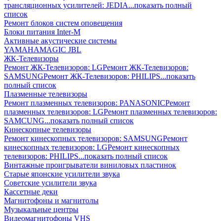
трансляционных усилителей: JEDIA
...показать полный
список
Ремонт блоков систем оповещения
Блоки питания Inter-M
Активные акустические системы
YAMAHA
MAGIC
JBL
ЖК-Телевизоры
Ремонт ЖК-Телевизоров: LG
Ремонт ЖК-Телевизоров:
SAMSUNG
Ремонт ЖК-Телевизоров: PHILIPS
...показать
полный список
Плазменные телевизоры
Ремонт плазменных телевизоров: PANASONIC
Ремонт
плазменных телевизоров: LG
Ремонт плазменных телевизоров:
SAMCUNG
...показать полный список
Кинескопные телевизоры
Ремонт кинескопных телевизоров: SAMSUNG
Ремонт
кинескопных телевизоров: LG
Ремонт кинескопных
телевизоров: PHILIPS
...показать полный список
Винтажные проигрыватели виниловых пластинок
Старые японские усилители звука
Советские усилители звука
Кассетные деки
Магнитофоны и магнитолы
Музыкальные центры
Видеомагнитофоны VHS