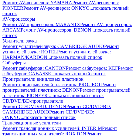
Ремонт AV-реcиверов: YAMAHA
Ремонт AV-реcиверов:
PIONEER
Ремонт AV-реcиверов: ONKYO
...показать полный
список
AV-процессоры
Ремонт AV-процессоров: MARANTZ
Ремонт AV-процессоров:
ARCAM
Ремонт AV-процессоров: DENON
...показать полный
список
Усилители звука
Ремонт усилителей звука: CAMBRIDGE AUDIO
Ремонт
усилителей звука: ROTEL
Ремонт усилителей звука:
HARMAN/KARDON
...показать полный список
Сабвуферы
Ремонт сабвуферов: CANTON
Ремонт сабвуферов: KEF
Ремонт
сабвуферов: CABASSE
...показать полный список
Проигрыватели виниловых пластинок
Ремонт проигрывателей пластинок: PRO-JECT
Ремонт
проигрывателей пластинок: DENON
Ремонт проигрывателей
пластинок: PIONEER
...показать полный список
CD/DVD/BD-проигрыватели
Ремонт CD/DVD/BD: DENON
Ремонт CD/DVD/BD:
CAMBRIDGE AUDIO
Ремонт CD/DVD/BD:
ONKYO
...показать полный список
Трансляционные усилители
Ремонт трансляционных усилителей: INTER-M
Ремонт
трансляционных усилителей: ROXTON
Ремонт