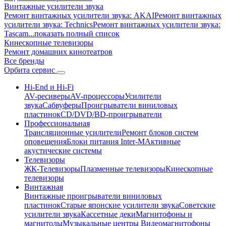
Винтажные усилители звука
Ремонт винтажных усилители звука: AKAI
Ремонт винтажных
усилители звука: Technics
Ремонт винтажных усилители звука:
Tascam
...показать полный список
Кинескопные телевизоры
Ремонт домашних кинотеатров
Все бренды
Орбита
сервис
Hi-End и Hi-Fi
AV-ресиверы
AV-процессоры
Усилители
звука
Сабвуферы
Проигрыватели виниловых
пластинок
CD/DVD/BD-проигрыватели
Профессиональная
Трансляционные усилители
Ремонт блоков систем
оповещения
Блоки питания Inter-M
Активные
акустические системы
Телевизоры
ЖК-Телевизоры
Плазменные телевизоры
Кинескопные
телевизоры
Винтажная
Винтажные проигрыватели виниловых
пластинок
Старые японские усилители звука
Советские
усилители звука
Кассетные деки
Магнитофоны и
магнитолы
Музыкальные центры
Видеомагнитофоны