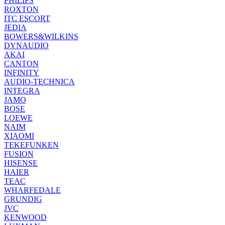
PHILIPS
ROXTON
ITC ESCORT
JEDIA
BOWERS&WILKINS
DYNAUDIO
AKAI
CANTON
INFINITY
AUDIO-TECHNICA
INTEGRA
JAMO
BOSE
LOEWE
NAIM
XIAOMI
TEKEFUNKEN
FUSION
HISENSE
HAIER
TEAC
WHARFEDALE
GRUNDIG
JVC
KENWOOD