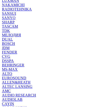
LUXMAN
NAKAMICHI
RADIOTEHNIKA
SANSUI
SANYO
SHARP
TASCAM
TDK
МЕЛОДИЯ
DUAL
BOSCH
JDM
FENDER
CVG
DSSPA
BEHRINGER
MS-MAX
ALTO
EUROSOUND
ALLEN&HEATH
ALTEC LANSING
AMC
AUDIO RESEARCH
AUDIOLAB
CAYIN