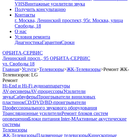
VHS
Винтажные усилители звука
Получить консультацию
Контакты
г. Москва, Ленинский проспект, 95
г. Москва, улица
Свободы, 18
О нас
Условия ремонта
Диагностика
Гарантия
Сроки
ОРБИТА-СЕРВИС
Ленинский просп., 95
ОРБИТА-СЕРВИС
ул. Свободы 18
Главная
>
Услуги
>
Телевизоры
>
ЖК-Телевизоры
>
Ремонт ЖК-
Телевизоров: LG
Ремонт
Hi-End и Hi-Fi аудиоаппаратуры
AV-ресиверы
AV-процессоры
Усилители
звука
Сабвуферы
Проигрыватели виниловых
пластинок
CD/DVD/BD-проигрыватели
Профессионального звукового оборудования
Трансляционные усилители
Ремонт блоков систем
оповещения
Блоки питания Inter-M
Активные акустические
системы
Телевизоры
ЖК-Телевизоры
Плазменные телевизоры
Кинескопные