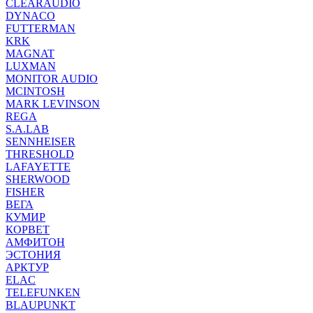
CLEARAUDIO
DYNACO
FUTTERMAN
KRK
MAGNAT
LUXMAN
MONITOR AUDIO
MCINTOSH
MARK LEVINSON
REGA
S.A.LAB
SENNHEISER
THRESHOLD
LAFAYETTE
SHERWOOD
FISHER
ВЕГА
КУМИР
КОРВЕТ
АМФИТОН
ЭСТОНИЯ
АРКТУР
ELAC
TELEFUNKEN
BLAUPUNKT