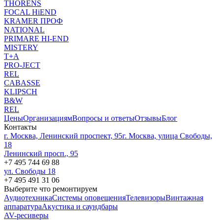
THORENS
FOCAL HiEND
KRAMER ПРОФ
NATIONAL
PRIMARE HI-END
MISTERY
T+A
PRO-JECT
REL
CABASSE
KLIPSCH
B&W
REL
Цены
Организациям
Вопросы и ответы
Отзывы
Блог
Контакты
г. Москва, Ленинский проспект, 95
г. Москва, улица Свободы,
18
Ленинский просп., 95
+7 495 744 69 88
ул. Свободы 18
+7 495 491 31 06
Выберите что ремонтируем
Аудиотехника
Системы оповещения
Телевизоры
Винтажная
аппаратура
Акустика и саундбары
AV-ресиверы