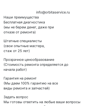
i
n
f
o
@
o
rb
i
t
a
ser
v
i
c
e.
ru
Наши преимущества
Бесплатная диагностика
(мы не берем денег, даже при
отказе от ремонта)
Штатные специалисты
(свои опытные мастера,
стаж от 25 лет)
Прозрачное ценообразование
(Стоимость ремонта определяется до
начала работ)
Гарантия на ремонт
(Мы даем 100% гарантию на все
виды ремонта и запчастей)
Задать вопрос
Мы готовы ответить на любые ваши вопросы