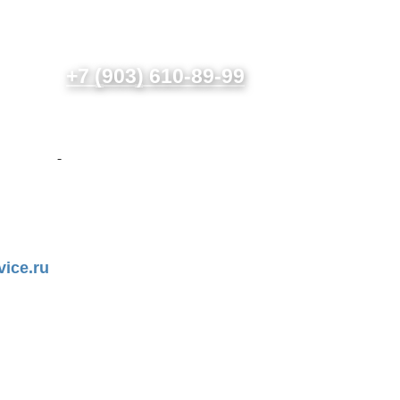
+7 (903) 610-89-99
v
i
c
e.
ru