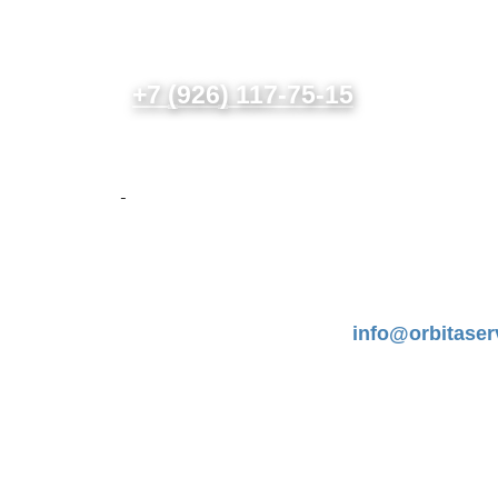
+7 (926) 117-75-15
i
n
f
o
@
o
rb
i
t
a
ser