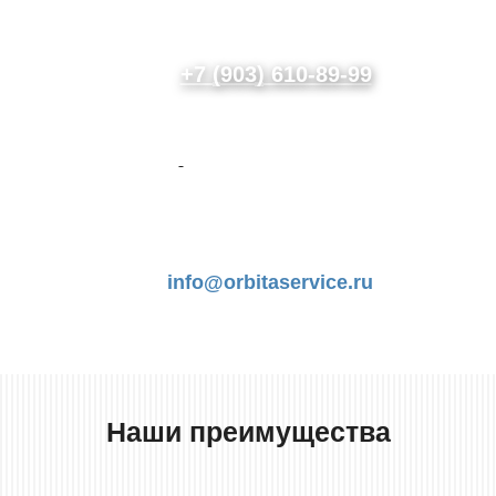
+7 (903) 610-89-99
i
n
f
o
@
o
rb
i
t
a
ser
v
i
c
e.
ru
Наши преимущества