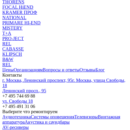
THORENS
FOCAL HiEND
KRAMER ПРОФ
NATIONAL
PRIMARE HI-END
MISTERY
T+A
PRO-JECT
REL
CABASSE
KLIPSCH
B&W
REL
Цены
Организациям
Вопросы и ответы
Отзывы
Блог
Контакты
г. Москва, Ленинский проспект, 95
г. Москва, улица Свободы,
18
Ленинский просп., 95
+7 495 744 69 88
ул. Свободы 18
+7 495 491 31 06
Выберите что ремонтируем
Аудиотехника
Системы оповещения
Телевизоры
Винтажная
аппаратура
Акустика и саундбары
AV-ресиверы