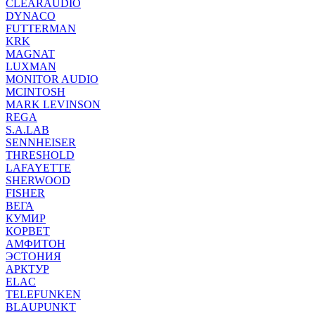
CLEARAUDIO
DYNACO
FUTTERMAN
KRK
MAGNAT
LUXMAN
MONITOR AUDIO
MCINTOSH
MARK LEVINSON
REGA
S.A.LAB
SENNHEISER
THRESHOLD
LAFAYETTE
SHERWOOD
FISHER
ВЕГА
КУМИР
КОРВЕТ
АМФИТОН
ЭСТОНИЯ
АРКТУР
ELAC
TELEFUNKEN
BLAUPUNKT