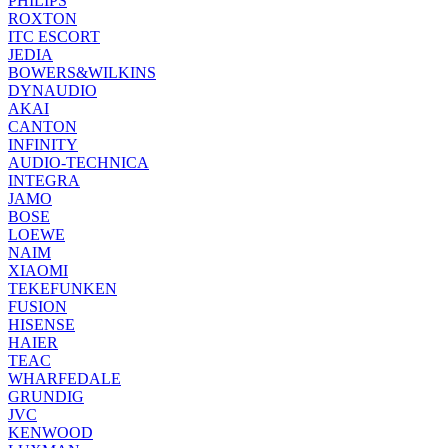
PHILIPS
ROXTON
ITC ESCORT
JEDIA
BOWERS&WILKINS
DYNAUDIO
AKAI
CANTON
INFINITY
AUDIO-TECHNICA
INTEGRA
JAMO
BOSE
LOEWE
NAIM
XIAOMI
TEKEFUNKEN
FUSION
HISENSE
HAIER
TEAC
WHARFEDALE
GRUNDIG
JVC
KENWOOD