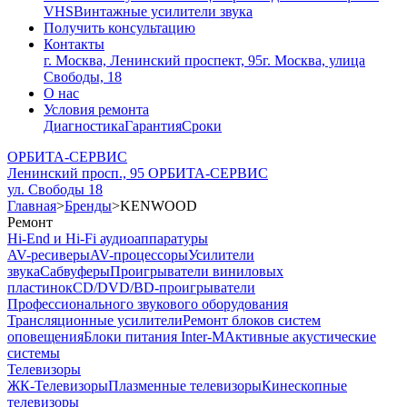
VHS
Винтажные усилители звука
Получить консультацию
Контакты
г. Москва, Ленинский проспект, 95
г. Москва, улица
Свободы, 18
О нас
Условия ремонта
Диагностика
Гарантия
Сроки
ОРБИТА-СЕРВИС
Ленинский просп., 95
ОРБИТА-СЕРВИС
ул. Свободы 18
Главная
>
Бренды
>
KENWOOD
Ремонт
Hi-End и Hi-Fi аудиоаппаратуры
AV-ресиверы
AV-процессоры
Усилители
звука
Сабвуферы
Проигрыватели виниловых
пластинок
CD/DVD/BD-проигрыватели
Профессионального звукового оборудования
Трансляционные усилители
Ремонт блоков систем
оповещения
Блоки питания Inter-M
Активные акустические
системы
Телевизоры
ЖК-Телевизоры
Плазменные телевизоры
Кинескопные
телевизоры