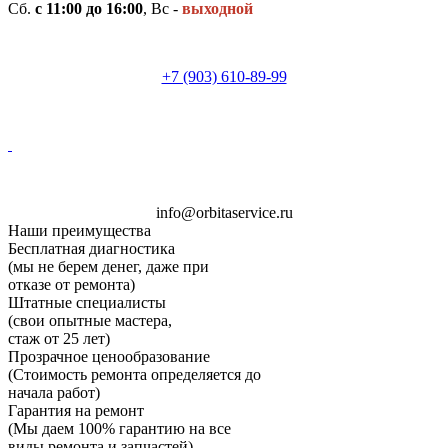
Сб.
с 11:00 до 16:00
, Вс -
выходной
+7 (903) 610-89-99
i
n
f
o
@
o
rb
i
t
a
ser
v
i
c
e.
ru
Наши преимущества
Бесплатная диагностика
(мы не берем денег, даже при
отказе от ремонта)
Штатные специалисты
(свои опытные мастера,
стаж от 25 лет)
Прозрачное ценообразование
(Стоимость ремонта определяется до
начала работ)
Гарантия на ремонт
(Мы даем 100% гарантию на все
виды ремонта и запчастей)