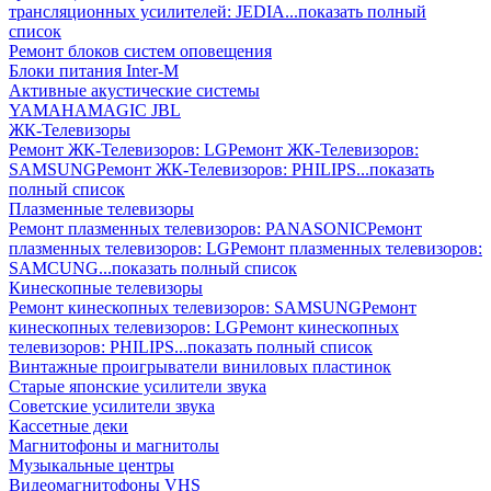
трансляционных усилителей: JEDIA
...показать полный
список
Ремонт блоков систем оповещения
Блоки питания Inter-M
Активные акустические системы
YAMAHA
MAGIC
JBL
ЖК-Телевизоры
Ремонт ЖК-Телевизоров: LG
Ремонт ЖК-Телевизоров:
SAMSUNG
Ремонт ЖК-Телевизоров: PHILIPS
...показать
полный список
Плазменные телевизоры
Ремонт плазменных телевизоров: PANASONIC
Ремонт
плазменных телевизоров: LG
Ремонт плазменных телевизоров:
SAMCUNG
...показать полный список
Кинескопные телевизоры
Ремонт кинескопных телевизоров: SAMSUNG
Ремонт
кинескопных телевизоров: LG
Ремонт кинескопных
телевизоров: PHILIPS
...показать полный список
Винтажные проигрыватели виниловых пластинок
Старые японские усилители звука
Советские усилители звука
Кассетные деки
Магнитофоны и магнитолы
Музыкальные центры
Видеомагнитофоны VHS