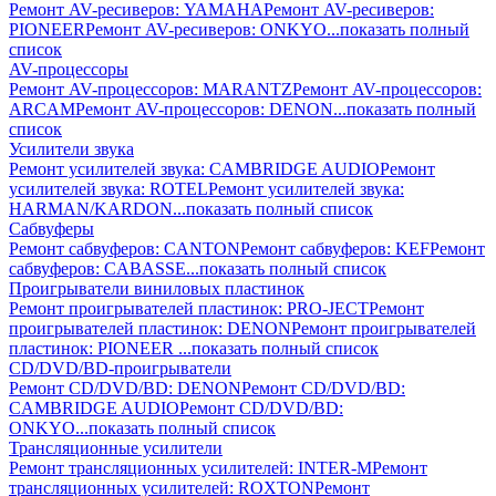
Ремонт AV-реcиверов: YAMAHA
Ремонт AV-реcиверов:
PIONEER
Ремонт AV-реcиверов: ONKYO
...показать полный
список
AV-процессоры
Ремонт AV-процессоров: MARANTZ
Ремонт AV-процессоров:
ARCAM
Ремонт AV-процессоров: DENON
...показать полный
список
Усилители звука
Ремонт усилителей звука: CAMBRIDGE AUDIO
Ремонт
усилителей звука: ROTEL
Ремонт усилителей звука:
HARMAN/KARDON
...показать полный список
Сабвуферы
Ремонт сабвуферов: CANTON
Ремонт сабвуферов: KEF
Ремонт
сабвуферов: CABASSE
...показать полный список
Проигрыватели виниловых пластинок
Ремонт проигрывателей пластинок: PRO-JECT
Ремонт
проигрывателей пластинок: DENON
Ремонт проигрывателей
пластинок: PIONEER
...показать полный список
CD/DVD/BD-проигрыватели
Ремонт CD/DVD/BD: DENON
Ремонт CD/DVD/BD:
CAMBRIDGE AUDIO
Ремонт CD/DVD/BD:
ONKYO
...показать полный список
Трансляционные усилители
Ремонт трансляционных усилителей: INTER-M
Ремонт
трансляционных усилителей: ROXTON
Ремонт