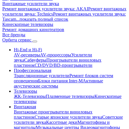
Винтажные усилители звука
Ремонт винтажных усилители звука: AKAI
Ремонт винтажных
усилители звука: Technics
Ремонт винтажных усилители звука:
Tascam
...показать полный список
Кинескопные телевизоры
Ремонт домашних кинотеатров
Все бренды
Орбита
сервис
Hi-End и Hi-Fi
AV-ресиверы
AV-процессоры
Усилители
звука
Сабвуферы
Проигрыватели виниловых
пластинок
CD/DVD/BD-проигрыватели
Профессиональная
Трансляционные усилители
Ремонт блоков систем
оповещения
Блоки питания Inter-M
Активные
акустические системы
Телевизоры
ЖК-Телевизоры
Плазменные телевизоры
Кинескопные
телевизоры
Винтажная
Винтажные проигрыватели виниловых
пластинок
Старые японские усилители звука
Советские
усилители звука
Кассетные деки
Магнитофоны и
магнитолы
Музыкальные центры
Видеомагнитофоны