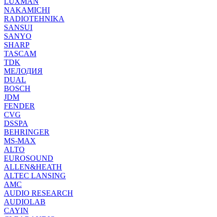
LUXMAN
NAKAMICHI
RADIOTEHNIKA
SANSUI
SANYO
SHARP
TASCAM
TDK
МЕЛОДИЯ
DUAL
BOSCH
JDM
FENDER
CVG
DSSPA
BEHRINGER
MS-MAX
ALTO
EUROSOUND
ALLEN&HEATH
ALTEC LANSING
AMC
AUDIO RESEARCH
AUDIOLAB
CAYIN