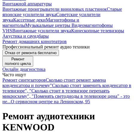
Винтажной аппаратуры
Винтажные проигрыватели виниловых пластинок
Старые
японские усилители звука
Советские усилители
звука
Кассетные деки
Магнитофоны и
магнитолы
Музыкальные центры
Видеомагнитофоны
VHS
Винтажные усилители звука
Кинескопные телевизоры
Акустика и саундбары
Ремонт домашних кинотеатров
Профессиональный ремонт аудио техники
Отказ от ремонта бесплатно
Ремонт
полного цикла
Онлайн диагностика
Часто ищут
Ремонт синтезаторов
Сколько стоит ремонт замена
конденсатора и почему
"Сколько стоит заменить конденсатор в
телевизоре", "Сколько стоит в телевизоре перепаять
микросхему", "Поменять светодиоды в телевизоре цена" - это
не...
О сервисном центре на Ленинском, 95
Ремонт аудиотехники
KENWOOD