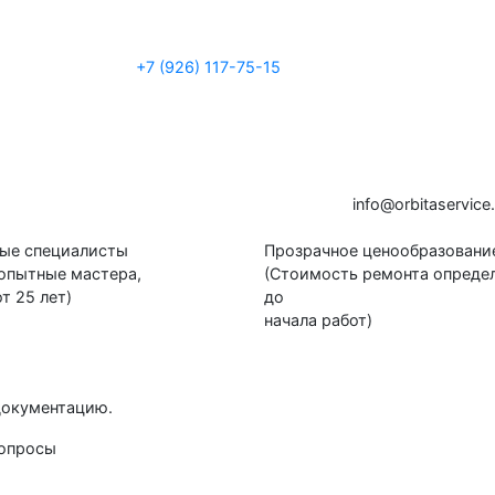
+7 (926) 117-75-15
i
n
f
o
@
o
rb
i
t
a
ser
v
i
c
e
ые специалисты
Прозрачное ценообразовани
 опытные мастера,
(Стоимость ремонта опреде
т 25 лет)
до
начала работ)
документацию.
вопросы
: