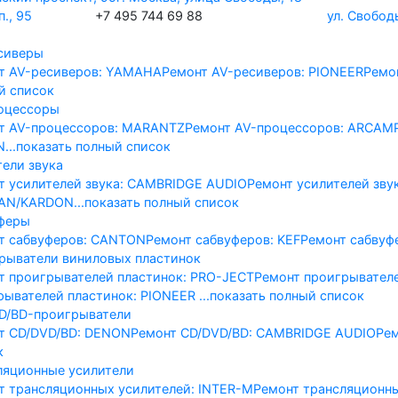
., 95
+7 495 744 69 88
ул. Свобод
сиверы
т AV-реcиверов: YAMAHA
Ремонт AV-реcиверов: PIONEER
Ремо
й список
оцессоры
т AV-процессоров: MARANTZ
Ремонт AV-процессоров: ARCAM
N
...показать полный список
тели звука
т усилителей звука: CAMBRIDGE AUDIO
Ремонт усилителей зву
AN/KARDON
...показать полный список
феры
т сабвуферов: CANTON
Ремонт сабвуферов: KEF
Ремонт сабвуф
рыватели виниловых пластинок
т проигрывателей пластинок: PRO-JECT
Ремонт проигрывател
рывателей пластинок: PIONEER
...показать полный список
D/BD-проигрыватели
т CD/DVD/BD: DENON
Ремонт CD/DVD/BD: CAMBRIDGE AUDIO
Ре
к
ляционные усилители
т трансляционных усилителей: INTER-M
Ремонт трансляционн