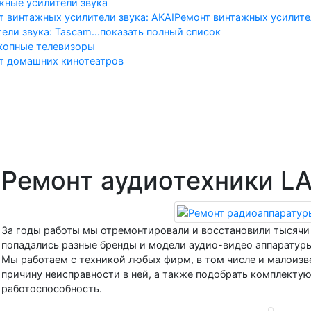
жные усилители звука
т винтажных усилители звука: AKAI
Ремонт винтажных усилител
тели звука: Tascam
...показать полный список
копные телевизоры
т домашних кинотеатров
альная
Телевизоры
Винтажн
Ремонт аудиотехники L
За годы работы мы отремонтировали и восстановили тысячи 
попадались разные бренды и модели аудио-видео аппаратуры
Мы работаем с техникой любых фирм, в том числе и малоиз
причину неисправности в ней, а также подобрать комплекту
работоспособность.