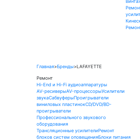
Винта
Ремон
усили
Кинес
Ремон
Hi-End и Hi-Fi
Профессион
Главная
>
Бренды
>
LAFAYETTE
Ремонт
Hi-End и Hi-Fi аудиоаппаратуры
AV-ресиверы
AV-процессоры
Усилители
звука
Сабвуферы
Проигрыватели
виниловых пластинок
CD/DVD/BD-
проигрыватели
Профессионального звукового
оборудования
Трансляционные усилители
Ремонт
блоков систем оповещения
Блоки питания