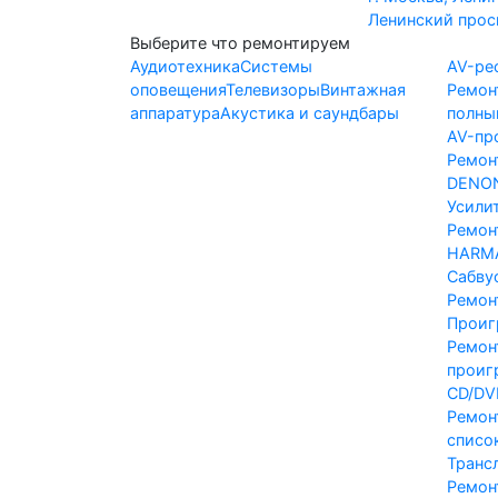
Ленинский просп
Выберите что ремонтируем
Аудиотехника
Системы
AV-ре
оповещения
Телевизоры
Винтажная
Ремон
аппаратура
Акустика и саундбары
полны
AV-пр
Ремон
DENO
Усили
Ремон
HARM
Сабву
Ремон
Проиг
Ремон
проиг
CD/DV
Ремон
списо
Транс
Ремон