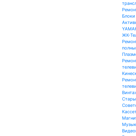
транс
Ремон
Блоки 
Актив
YAMA
ЖК-Те
Ремон
полны
Плазм
Ремон
телев
Кинес
Ремон
телеви
Винта
Стары
Совет
Кассе
Магни
Музык
Видео