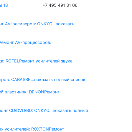
ы 18
+7 495 491 31 06
нт AV-реcиверов: ONKYO
...показать
Ремонт AV-процессоров:
ка: ROTEL
Ремонт усилителей звука:
еров: CABASSE
...показать полный список
ей пластинок: DENON
Ремонт
монт CD/DVD/BD: ONKYO
...показать полный
ых усилителей: ROXTON
Ремонт