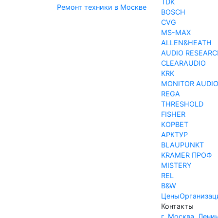
TDK
Ремонт техники в Москве
BOSCH
CVG
MS-MAX
ALLEN&HEATH
AUDIO RESEARC
CLEARAUDIO
KRK
MONITOR AUDI
REGA
THRESHOLD
FISHER
КОРВЕТ
АРКТУР
BLAUPUNKT
KRAMER ПРОФ
MISTERY
REL
B&W
Цены
Организац
Контакты
г. Москва, Лени