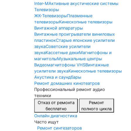
Inter-M
Активные акустические системы
Телевизоры
ЖК-Телевизоры
Плазменные
телевизоры
Кинескопные телевизоры
Винтажной аппаратуры
Винтажные проигрыватели виниловых
пластинок
Старые японские усилители
звука
Советские усилители
звука
Кассетные деки
Магнитофоны и
магнитолы
Музыкальные центры
Видеомагнитофоны VHS
Винтажные
усилители звука
Кинескопные телевизоры
Акустика и саундбары
Ремонт домашних кинотеатров
Профессиональный ремонт аудио
техники
Отказ от ремонта
Ремонт
бесплатно
полного цикла
Онлайн диагностика
Часто ищут
Ремонт синтезаторов