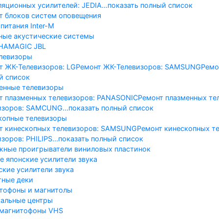
ляционных усилителей: JEDIA
...показать полный список
т блоков систем оповещения
питания Inter-M
ные акустические системы
HA
MAGIC
JBL
левизоры
т ЖК-Телевизоров: LG
Ремонт ЖК-Телевизоров: SAMSUNG
Ремо
й список
енные телевизоры
т плазменных телевизоров: PANASONIC
Ремонт плазменных те
изоров: SAMCUNG
...показать полный список
копные телевизоры
т кинескопных телевизоров: SAMSUNG
Ремонт кинескопных те
зоров: PHILIPS
...показать полный список
жные проигрыватели виниловых пластинок
е японские усилители звука
ские усилители звука
тные деки
тофоны и магнитолы
альные центры
магнитофоны VHS