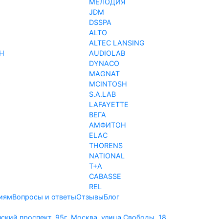
МЕЛОДИЯ
JDM
DSSPA
ALTO
ALTEC LANSING
H
AUDIOLAB
DYNACO
MAGNAT
O
MCINTOSH
S.A.LAB
LAFAYETTE
ВЕГА
АМФИТОН
ELAC
THORENS
NATIONAL
T+A
CABASSE
REL
иям
Вопросы и ответы
Отзывы
Блог
нский проспект, 95
г. Москва, улица Свободы, 18