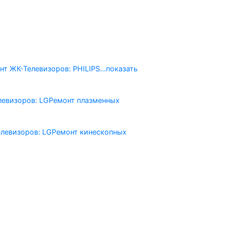
нт ЖК-Телевизоров: PHILIPS
...показать
левизоров: LG
Ремонт плазменных
левизоров: LG
Ремонт кинескопных