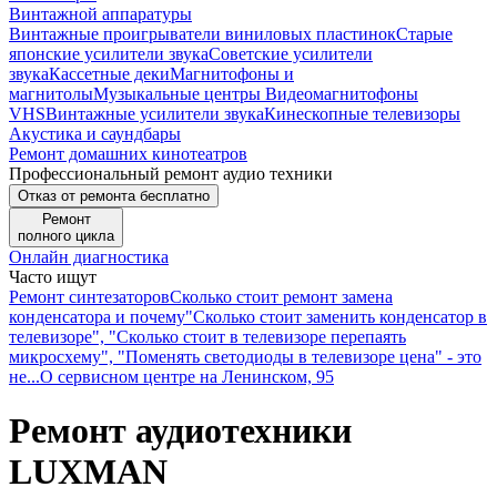
Винтажной аппаратуры
Винтажные проигрыватели виниловых пластинок
Старые
японские усилители звука
Советские усилители
звука
Кассетные деки
Магнитофоны и
магнитолы
Музыкальные центры
Видеомагнитофоны
VHS
Винтажные усилители звука
Кинескопные телевизоры
Акустика и саундбары
Ремонт домашних кинотеатров
Профессиональный ремонт аудио техники
Отказ от ремонта бесплатно
Ремонт
полного цикла
Онлайн диагностика
Часто ищут
Ремонт синтезаторов
Сколько стоит ремонт замена
конденсатора и почему
"Сколько стоит заменить конденсатор в
телевизоре", "Сколько стоит в телевизоре перепаять
микросхему", "Поменять светодиоды в телевизоре цена" - это
не...
О сервисном центре на Ленинском, 95
Ремонт аудиотехники
LUXMAN