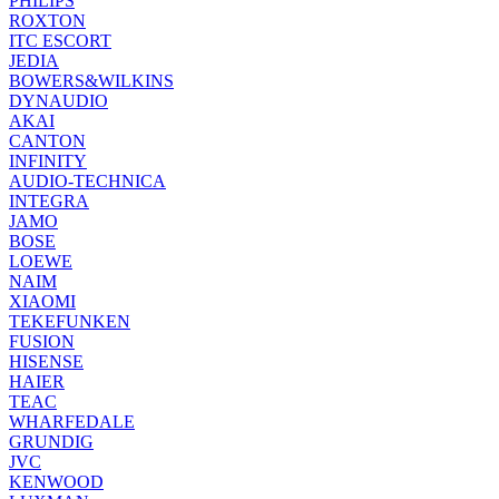
PHILIPS
ROXTON
ITC ESCORT
JEDIA
BOWERS&WILKINS
DYNAUDIO
AKAI
CANTON
INFINITY
AUDIO-TECHNICA
INTEGRA
JAMO
BOSE
LOEWE
NAIM
XIAOMI
TEKEFUNKEN
FUSION
HISENSE
HAIER
TEAC
WHARFEDALE
GRUNDIG
JVC
KENWOOD