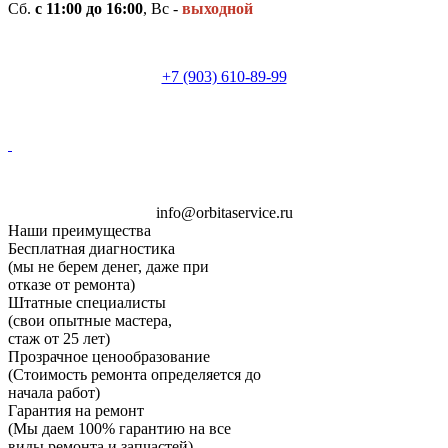
Сб.
с 11:00 до 16:00
, Вс -
выходной
+7 (903) 610-89-99
i
n
f
o
@
o
rb
i
t
a
ser
v
i
c
e.
ru
Наши преимущества
Бесплатная диагностика
(мы не берем денег, даже при
отказе от ремонта)
Штатные специалисты
(свои опытные мастера,
стаж от 25 лет)
Прозрачное ценообразование
(Стоимость ремонта определяется до
начала работ)
Гарантия на ремонт
(Мы даем 100% гарантию на все
виды ремонта и запчастей)