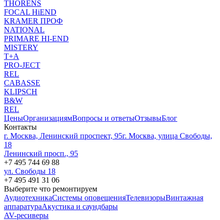
THORENS
FOCAL HiEND
KRAMER ПРОФ
NATIONAL
PRIMARE HI-END
MISTERY
T+A
PRO-JECT
REL
CABASSE
KLIPSCH
B&W
REL
Цены
Организациям
Вопросы и ответы
Отзывы
Блог
Контакты
г. Москва, Ленинский проспект, 95
г. Москва, улица Свободы,
18
Ленинский просп., 95
+7 495 744 69 88
ул. Свободы 18
+7 495 491 31 06
Выберите что ремонтируем
Аудиотехника
Системы оповещения
Телевизоры
Винтажная
аппаратура
Акустика и саундбары
AV-ресиверы