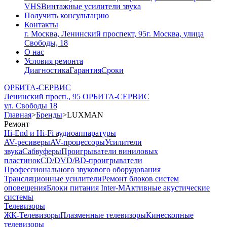
VHS
Винтажные усилители звука
Получить консультацию
Контакты
г. Москва, Ленинский проспект, 95
г. Москва, улица
Свободы, 18
О нас
Условия ремонта
Диагностика
Гарантия
Сроки
ОРБИТА-СЕРВИС
Ленинский просп., 95
ОРБИТА-СЕРВИС
ул. Свободы 18
Главная
>
Бренды
>
LUXMAN
Ремонт
Hi-End и Hi-Fi аудиоаппаратуры
AV-ресиверы
AV-процессоры
Усилители
звука
Сабвуферы
Проигрыватели виниловых
пластинок
CD/DVD/BD-проигрыватели
Профессионального звукового оборудования
Трансляционные усилители
Ремонт блоков систем
оповещения
Блоки питания Inter-M
Активные акустические
системы
Телевизоры
ЖК-Телевизоры
Плазменные телевизоры
Кинескопные
телевизоры