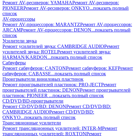
Ремонт AV-реcиверов: YAMAHA
Ремонт AV-реcиверов:
PIONEER
Ремонт AV-реcиверов: ONKYO
...показать полный
список
AV-процессоры
Ремонт AV-процессоров: MARANTZ
Ремонт AV-процессоров:
ARCAM
Ремонт AV-процессоров: DENON
...показать полный
список
Усилители звука
Ремонт усилителей звука: CAMBRIDGE AUDIO
Ремонт
усилителей звука: ROTEL
Ремонт усилителей звука:
HARMAN/KARDON
...показать полный список
Сабвуферы
Ремонт сабвуферов: CANTON
Ремонт сабвуферов: KEF
Ремонт
сабвуферов: CABASSE
...показать полный список
Проигрыватели виниловых пластинок
Ремонт проигрывателей пластинок: PRO-JECT
Ремонт
проигрывателей пластинок: DENON
Ремонт проигрывателей
пластинок: PIONEER
...показать полный список
CD/DVD/BD-проигрыватели
Ремонт CD/DVD/BD: DENON
Ремонт CD/DVD/BD:
CAMBRIDGE AUDIO
Ремонт CD/DVD/BD:
ONKYO
...показать полный список
Трансляционные усилители
Ремонт трансляционных усилителей: INTER-M
Ремонт
трансляционных усилителей: ROXTON
Ремонт