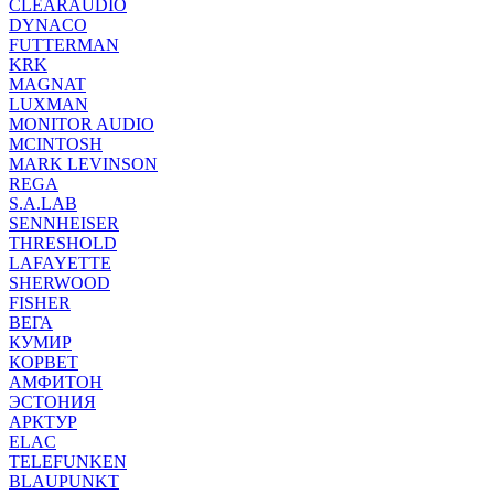
CLEARAUDIO
DYNACO
FUTTERMAN
KRK
MAGNAT
LUXMAN
MONITOR AUDIO
MCINTOSH
MARK LEVINSON
REGA
S.A.LAB
SENNHEISER
THRESHOLD
LAFAYETTE
SHERWOOD
FISHER
ВЕГА
КУМИР
КОРВЕТ
АМФИТОН
ЭСТОНИЯ
АРКТУР
ELAC
TELEFUNKEN
BLAUPUNKT