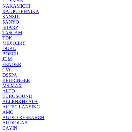
LUXMAN
NAKAMICHI
RADIOTEHNIKA
SANSUI
SANYO
SHARP
TASCAM
TDK
МЕЛОДИЯ
DUAL
BOSCH
JDM
FENDER
CVG
DSSPA
BEHRINGER
MS-MAX
ALTO
EUROSOUND
ALLEN&HEATH
ALTEC LANSING
AMC
AUDIO RESEARCH
AUDIOLAB
CAYIN