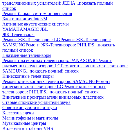
трансляционных усилителей: JEDIA
...показать полный
список
Ремонт блоков систем оповещения
Блоки питания Inter-M
Активные акустические системы
YAMAHA
MAGIC
JBL
ЖК-Телевизоры
Ремонт ЖК-Телевизоров: LG
Ремонт ЖК-Телевизоров:
SAMSUNG
Ремонт ЖК-Телевизоров: PHILIPS
...показать
полный список
Плазменные телевизоры
Ремонт плазменных телевизоров: PANASONIC
Ремонт
плазменных телевизоров: LG
Ремонт плазменных телевизоров:
SAMCUNG
...показать полный список
Кинескопные телевизоры
Ремонт кинескопных телевизоров: SAMSUNG
Ремонт
кинескопных телевизоров: LG
Ремонт кинескопных
телевизоров: PHILIPS
...показать полный список
Винтажные проигрыватели виниловых пластинок
Старые японские усилители звука
Советские усилители звука
Кассетные деки
Магнитофоны и магнитолы
Музыкальные центры
Видеомагнитофоны VHS