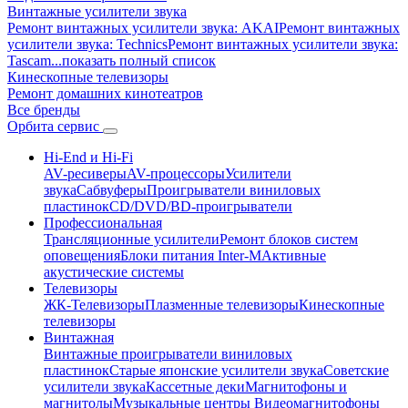
Винтажные усилители звука
Ремонт винтажных усилители звука: AKAI
Ремонт винтажных
усилители звука: Technics
Ремонт винтажных усилители звука:
Tascam
...показать полный список
Кинескопные телевизоры
Ремонт домашних кинотеатров
Все бренды
Орбита
сервис
Hi-End и Hi-Fi
AV-ресиверы
AV-процессоры
Усилители
звука
Сабвуферы
Проигрыватели виниловых
пластинок
CD/DVD/BD-проигрыватели
Профессиональная
Трансляционные усилители
Ремонт блоков систем
оповещения
Блоки питания Inter-M
Активные
акустические системы
Телевизоры
ЖК-Телевизоры
Плазменные телевизоры
Кинескопные
телевизоры
Винтажная
Винтажные проигрыватели виниловых
пластинок
Старые японские усилители звука
Советские
усилители звука
Кассетные деки
Магнитофоны и
магнитолы
Музыкальные центры
Видеомагнитофоны