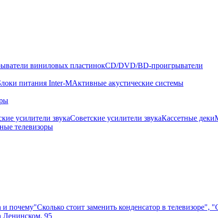
ыватели виниловых пластинок
CD/DVD/BD-проигрыватели
Блоки питания Inter-M
Активные акустические системы
оры
кие усилители звука
Советские усилители звука
Кассетные деки
ные телевизоры
а и почему
"Сколько стоит заменить конденсатор в телевизоре", 
а Ленинском, 95