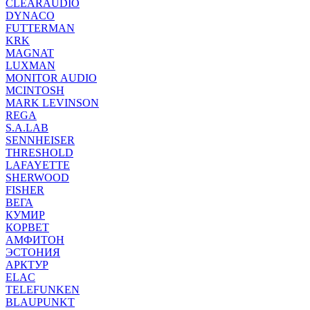
CLEARAUDIO
DYNACO
FUTTERMAN
KRK
MAGNAT
LUXMAN
MONITOR AUDIO
MCINTOSH
MARK LEVINSON
REGA
S.A.LAB
SENNHEISER
THRESHOLD
LAFAYETTE
SHERWOOD
FISHER
ВЕГА
КУМИР
КОРВЕТ
АМФИТОН
ЭСТОНИЯ
АРКТУР
ELAC
TELEFUNKEN
BLAUPUNKT