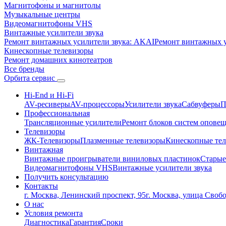
Магнитофоны и магнитолы
Музыкальные центры
Видеомагнитофоны VHS
Винтажные усилители звука
Ремонт винтажных усилители звука: AKAI
Ремонт винтажных ус
Кинескопные телевизоры
Ремонт домашних кинотеатров
Все бренды
Орбита
сервис
Hi-End и Hi-Fi
AV-ресиверы
AV-процессоры
Усилители звука
Сабвуферы
П
Профессиональная
Трансляционные усилители
Ремонт блоков систем опове
Телевизоры
ЖК-Телевизоры
Плазменные телевизоры
Кинескопные те
Винтажная
Винтажные проигрыватели виниловых пластинок
Старые
Видеомагнитофоны VHS
Винтажные усилители звука
Получить консультацию
Контакты
г. Москва, Ленинский проспект, 95
г. Москва, улица Своб
О нас
Условия ремонта
Диагностика
Гарантия
Сроки