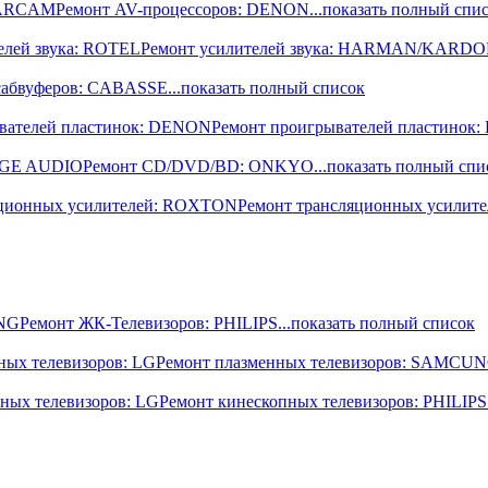
: ARCAM
Ремонт AV-процессоров: DENON
...показать полный спи
елей звука: ROTEL
Ремонт усилителей звука: HARMAN/KARD
сабвуферов: CABASSE
...показать полный список
вателей пластинок: DENON
Ремонт проигрывателей пластинок
DGE AUDIO
Ремонт CD/DVD/BD: ONKYO
...показать полный спи
яционных усилителей: ROXTON
Ремонт трансляционных усилите
UNG
Ремонт ЖК-Телевизоров: PHILIPS
...показать полный список
ных телевизоров: LG
Ремонт плазменных телевизоров: SAMCU
ных телевизоров: LG
Ремонт кинескопных телевизоров: PHILIPS