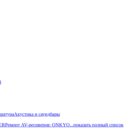
8
ратура
Акустика и саундбары
EER
Ремонт AV-реcиверов: ONKYO
...показать полный список