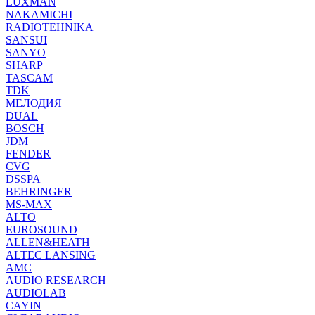
LUXMAN
NAKAMICHI
RADIOTEHNIKA
SANSUI
SANYO
SHARP
TASCAM
TDK
МЕЛОДИЯ
DUAL
BOSCH
JDM
FENDER
CVG
DSSPA
BEHRINGER
MS-MAX
ALTO
EUROSOUND
ALLEN&HEATH
ALTEC LANSING
AMC
AUDIO RESEARCH
AUDIOLAB
CAYIN