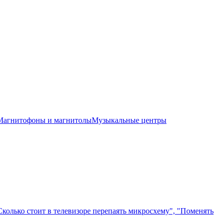
Магнитофоны и магнитолы
Музыкальные центры
"Сколько стоит в телевизоре перепаять микросхему", "Поменять