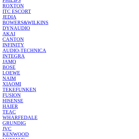
PHILIPS
ROXTON
ITC ESCORT
JEDIA
BOWERS&WILKINS
DYNAUDIO
AKAI
CANTON
INFINITY
AUDIO-TECHNICA
INTEGRA
JAMO
BOSE
LOEWE
NAIM
XIAOMI
TEKEFUNKEN
FUSION
HISENSE
HAIER
TEAC
WHARFEDALE
GRUNDIG
JVC
KENWOOD