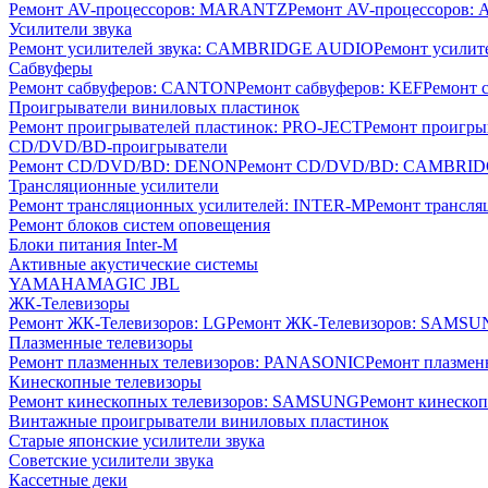
Ремонт AV-процессоров: MARANTZ
Ремонт AV-процессоров
Усилители звука
Ремонт усилителей звука: CAMBRIDGE AUDIO
Ремонт усилит
Сабвуферы
Ремонт сабвуферов: CANTON
Ремонт сабвуферов: KEF
Ремонт 
Проигрыватели виниловых пластинок
Ремонт проигрывателей пластинок: PRO-JECT
Ремонт проигры
CD/DVD/BD-проигрыватели
Ремонт CD/DVD/BD: DENON
Ремонт CD/DVD/BD: CAMBRI
Трансляционные усилители
Ремонт трансляционных усилителей: INTER-M
Ремонт трансл
Ремонт блоков систем оповещения
Блоки питания Inter-M
Активные акустические системы
YAMAHA
MAGIC
JBL
ЖК-Телевизоры
Ремонт ЖК-Телевизоров: LG
Ремонт ЖК-Телевизоров: SAMS
Плазменные телевизоры
Ремонт плазменных телевизоров: PANASONIC
Ремонт плазмен
Кинескопные телевизоры
Ремонт кинескопных телевизоров: SAMSUNG
Ремонт кинескоп
Винтажные проигрыватели виниловых пластинок
Старые японские усилители звука
Советские усилители звука
Кассетные деки