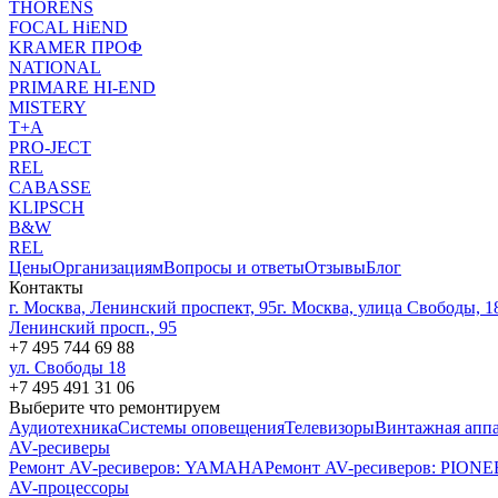
THORENS
FOCAL HiEND
KRAMER ПРОФ
NATIONAL
PRIMARE HI-END
MISTERY
T+A
PRO-JECT
REL
CABASSE
KLIPSCH
B&W
REL
Цены
Организациям
Вопросы и ответы
Отзывы
Блог
Контакты
г. Москва, Ленинский проспект, 95
г. Москва, улица Свободы, 1
Ленинский просп., 95
+7 495 744 69 88
ул. Свободы 18
+7 495 491 31 06
Выберите что ремонтируем
Аудиотехника
Системы оповещения
Телевизоры
Винтажная аппа
AV-ресиверы
Ремонт AV-реcиверов: YAMAHA
Ремонт AV-реcиверов: PION
AV-процессоры