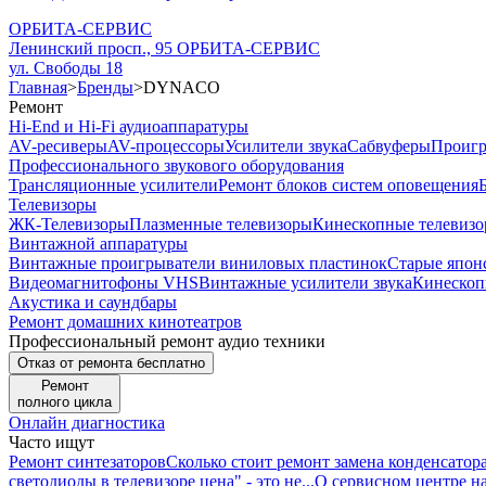
ОРБИТА-СЕРВИС
Ленинский просп., 95
ОРБИТА-СЕРВИС
ул. Свободы 18
Главная
>
Бренды
>
DYNACO
Ремонт
Hi-End и Hi-Fi аудиоаппаратуры
AV-ресиверы
AV-процессоры
Усилители звука
Сабвуферы
Проигр
Профессионального звукового оборудования
Трансляционные усилители
Ремонт блоков систем оповещения
Телевизоры
ЖК-Телевизоры
Плазменные телевизоры
Кинескопные телевиз
Винтажной аппаратуры
Винтажные проигрыватели виниловых пластинок
Старые японс
Видеомагнитофоны VHS
Винтажные усилители звука
Кинескоп
Акустика и саундбары
Ремонт домашних кинотеатров
Профессиональный ремонт аудио техники
Отказ от ремонта бесплатно
Ремонт
полного цикла
Онлайн диагностика
Часто ищут
Ремонт синтезаторов
Сколько стоит ремонт замена конденсатор
светодиоды в телевизоре цена" - это не...
О сервисном центре н