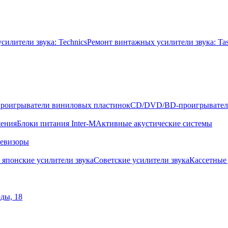
илители звука: Technics
Ремонт винтажных усилители звука: Ta
роигрыватели виниловых пластинок
CD/DVD/BD-проигрывате
щения
Блоки питания Inter-M
Активные акустические системы
левизоры
 японские усилители звука
Советские усилители звука
Кассетные
оды, 18