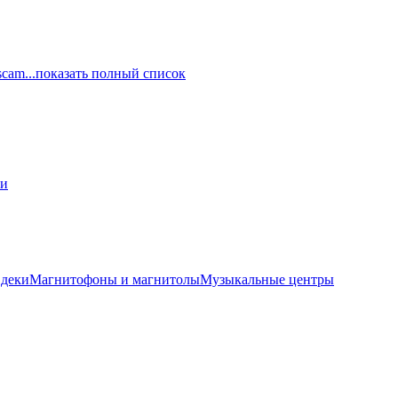
scam
...показать полный список
ли
 деки
Магнитофоны и магнитолы
Музыкальные центры