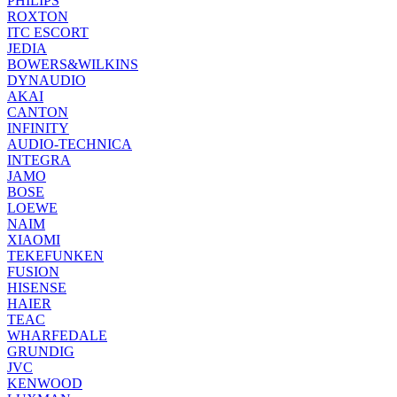
PHILIPS
ROXTON
ITC ESCORT
JEDIA
BOWERS&WILKINS
DYNAUDIO
AKAI
CANTON
INFINITY
AUDIO-TECHNICA
INTEGRA
JAMO
BOSE
LOEWE
NAIM
XIAOMI
TEKEFUNKEN
FUSION
HISENSE
HAIER
TEAC
WHARFEDALE
GRUNDIG
JVC
KENWOOD