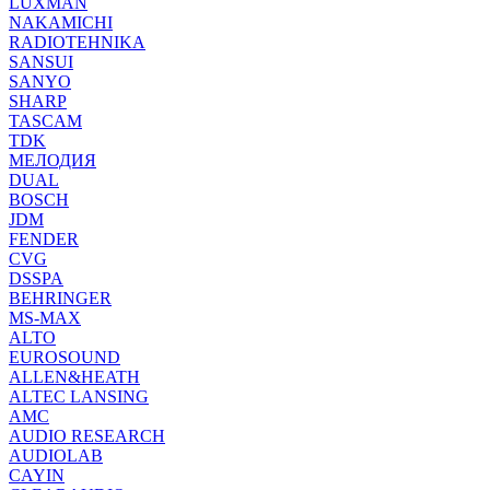
LUXMAN
NAKAMICHI
RADIOTEHNIKA
SANSUI
SANYO
SHARP
TASCAM
TDK
МЕЛОДИЯ
DUAL
BOSCH
JDM
FENDER
CVG
DSSPA
BEHRINGER
MS-MAX
ALTO
EUROSOUND
ALLEN&HEATH
ALTEC LANSING
AMC
AUDIO RESEARCH
AUDIOLAB
CAYIN