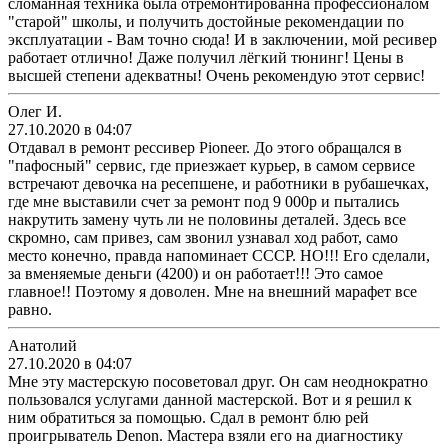
сломанная техника была отремонтированна профессионалом
"старой" школы, и получить достойные рекомендации по
эксплуатации - Вам точно сюда! И в заключении, мой ресивер
работает отлично! Даже получил лёгкий тюнинг! Цены в
высшей степени адекватны! Очень рекомендую этот сервис!
Олег И.
27.10.2020 в 04:07
Отдавал в ремонт рессивер Pioneer. До этого обращался в
"пафосный" сервис, где приезжает курьер, в самом сервисе
встречают девочка на ресепшене, и работники в рубашечках,
где мне выставили счет за ремонт под 9 000р и пытались
накрутить замену чуть ли не половины деталей. Здесь все
скромно, сам привез, сам звонил узнавал ход работ, само
место конечно, правда напоминает СССР. НО!!! Его сделали,
за вменяемые деньги (4200) и он работает!!! Это самое
главное!! Поэтому я доволен. Мне на внешний марафет все
равно.
Анатолий
27.10.2020 в 04:07
Мне эту мастерскую посоветовал друг. Он сам неоднократно
пользовался услугами данной мастерской. Вот и я решил к
ним обратиться за помощью. Сдал в ремонт блю рей
проигрыватель Denon. Мастера взяли его на диагностику