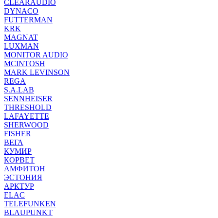
CLEARAUDIO
DYNACO
FUTTERMAN
KRK
MAGNAT
LUXMAN
MONITOR AUDIO
MCINTOSH
MARK LEVINSON
REGA
S.A.LAB
SENNHEISER
THRESHOLD
LAFAYETTE
SHERWOOD
FISHER
ВЕГА
КУМИР
КОРВЕТ
АМФИТОН
ЭСТОНИЯ
АРКТУР
ELAC
TELEFUNKEN
BLAUPUNKT