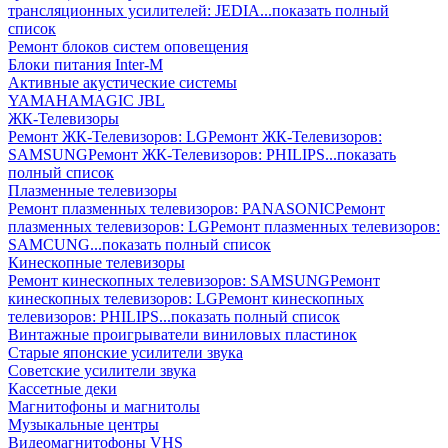
трансляционных усилителей: JEDIA
...показать полный
список
Ремонт блоков систем оповещения
Блоки питания Inter-M
Активные акустические системы
YAMAHA
MAGIC
JBL
ЖК-Телевизоры
Ремонт ЖК-Телевизоров: LG
Ремонт ЖК-Телевизоров:
SAMSUNG
Ремонт ЖК-Телевизоров: PHILIPS
...показать
полный список
Плазменные телевизоры
Ремонт плазменных телевизоров: PANASONIC
Ремонт
плазменных телевизоров: LG
Ремонт плазменных телевизоров:
SAMCUNG
...показать полный список
Кинескопные телевизоры
Ремонт кинескопных телевизоров: SAMSUNG
Ремонт
кинескопных телевизоров: LG
Ремонт кинескопных
телевизоров: PHILIPS
...показать полный список
Винтажные проигрыватели виниловых пластинок
Старые японские усилители звука
Советские усилители звука
Кассетные деки
Магнитофоны и магнитолы
Музыкальные центры
Видеомагнитофоны VHS