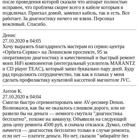
после проведения которой сказали что аппарат полностью
исправен, что проблема скорее всего в кабеле которым я
подключал. Приехал домой, заменил кабель, так и есть. Все
работает. За диагностику ничего не взяли. Персонал
вежливый. Спасибо.
Денис
27.10.2020 в 04:05
Хочу выразить благодарность мастерам из сервис-центра
«Орбита-Сервис» на Ленинском проспекте, 95 за
оперативную диагностику и качественный и быстрый ремонт
моих HiFi компонентов (интегральный усилитель MARANTZ
и CD player TEAC), который занял буквально пару дней. Буду
рад продолжить сотрудничество, так как в планах у меня
сделать профилактику культовой кассетной магнитоле JVC.
Антон К.
27.10.2020 в 04:04
Смогли быстро отремонтировать мне AV-ресивер Denon.
Волновался, как бы не оказалось слишком дорого, или не
развели бы на деньги — немного смутила "диагностика
бесплатно", похоже на замануху. Объявили на следующий
день цену ремонта 4500 руб, я сначала откзался. Думал, сейчас
начнется — диагностик бесплатно только в случае ремонта,
если нет — платите деньги. Но нет, сказали "забирайте без