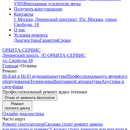
VHS
Винтажные усилители звука
Получить консультацию
Контакты
г. Москва, Ленинский проспект, 95
г. Москва, улица
Свободы, 18
О нас
Условия ремонта
Диагностика
Гарантия
Сроки
ОРБИТА-СЕРВИС
Ленинский просп., 95
ОРБИТА-СЕРВИС
ул. Свободы 18
Главная
>
Отзывы
Ремонт
Hi-End и Hi-Fi аудиоаппаратуры
Профессионального звукового
оборудования
Телевизоры
Винтажной аппаратуры
Акустика и
саундбары
Профессиональный ремонт аудио техники
Отказ от ремонта бесплатно
Ремонт
полного цикла
Онлайн диагностика
Часто ищут
Ремонт синтезаторов
Сколько стоит ремонт замена
конденсатора и почему
"Сколько стоит заменить конденсатор в