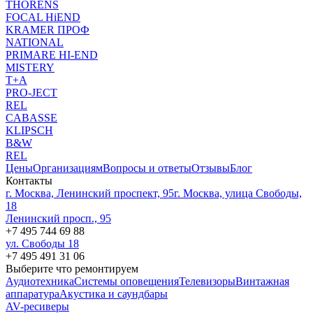
THORENS
FOCAL HiEND
KRAMER ПРОФ
NATIONAL
PRIMARE HI-END
MISTERY
T+A
PRO-JECT
REL
CABASSE
KLIPSCH
B&W
REL
Цены
Организациям
Вопросы и ответы
Отзывы
Блог
Контакты
г. Москва, Ленинский проспект, 95
г. Москва, улица Свободы,
18
Ленинский просп., 95
+7 495 744 69 88
ул. Свободы 18
+7 495 491 31 06
Выберите что ремонтируем
Аудиотехника
Системы оповещения
Телевизоры
Винтажная
аппаратура
Акустика и саундбары
AV-ресиверы