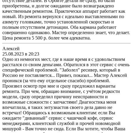
отсутствие деталей. В Орбите детали не сразу, но были
приобретены, и долгое ожидание было вознаграждено
качественным ремонтом. Практически аппарат работает как
новый. Из ремонта вернулся с идеально выставленными по
азимуту головками, точно установленной скоростью и
полным отсутствием детонации. Оба кармана работают
совершенно одинаково. Мастер определенно знает, что делает.
Цена ремонта 5 500 р. более чем адекватна.
Алексей
25.08.2023 в 20:23
Одно из немногих мест, где в наше время я с удовольствием
расстался со своим деньгами. Обратился в этот сервис с очень
специфической проблемой. "Заболел" ресивер, который в
Россию не поставляется... Привез, показал... Мастер Алексей
проникся (за что ему отдельное спасибо) проблемой.
Произвел осмотр при мне и сразу предложил варианты
ремонта. При чем, обращаю внимание, с учётом редкости
модели, сразу определил причину неисправности и
возможные сложности с запчастями! Диагностика меня
впечатлила, я таких энтузиастов своего дела давно не
встречал! Обращаюсь к возможным клиентам: если Вы
ожидаете "диванный" сервис с чашечкой кофе, сервис
менеджерами, клиентской службой и прочей новомодной
мишурой - Вам точно не сюда. Если Вы хотите, чтобы Ваша