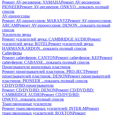
Ремонт AV-реcиверов: YAMAHA
Ремонт AV-реcиверов:
PIONEER
Ремонт AV-реcиверов: ONKYO
...показать полный
список
AV-процессоры
Ремонт AV-процессоров: MARANTZ
Ремонт AV-процессоров:
ARCAM
Ремонт AV-процессоров: DENON
...показать полный
список
Усилители звука
Ремонт усилителей звука: CAMBRIDGE AUDIO
Ремонт
усилителей звука: ROTEL
Ремонт усилителей звука:
HARMAN/KARDON
...показать полный список
Сабвуферы
Ремонт сабвуферов: CANTON
Ремонт сабвуферов: KEF
Ремонт
сабвуферов: CABASSE
...показать полный список
Проигрыватели виниловых пластинок
Ремонт проигрывателей пластинок: PRO-JECT
Ремонт
проигрывателей пластинок: DENON
Ремонт проигрывателей
пластинок: PIONEER
...показать полный список
CD/DVD/BD-проигрыватели
Ремонт CD/DVD/BD: DENON
Ремонт CD/DVD/BD:
CAMBRIDGE AUDIO
Ремонт CD/DVD/BD:
ONKYO
...показать полный список
Трансляционные усилители
Ремонт трансляционных усилителей: INTER-M
Ремонт
трансляционных усилителей: ROXTON
Ремонт