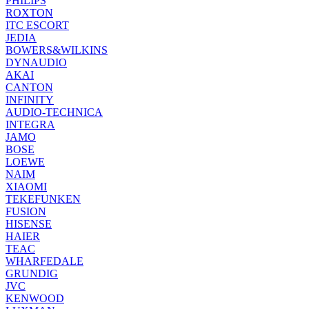
PHILIPS
ROXTON
ITC ESCORT
JEDIA
BOWERS&WILKINS
DYNAUDIO
AKAI
CANTON
INFINITY
AUDIO-TECHNICA
INTEGRA
JAMO
BOSE
LOEWE
NAIM
XIAOMI
TEKEFUNKEN
FUSION
HISENSE
HAIER
TEAC
WHARFEDALE
GRUNDIG
JVC
KENWOOD