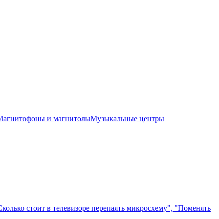
Магнитофоны и магнитолы
Музыкальные центры
"Сколько стоит в телевизоре перепаять микросхему", "Поменять