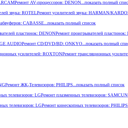
: ARCAM
Ремонт AV-процессоров: DENON
...показать полный спи
елей звука: ROTEL
Ремонт усилителей звука: HARMAN/KARD
сабвуферов: CABASSE
...показать полный список
вателей пластинок: DENON
Ремонт проигрывателей пластинок
DGE AUDIO
Ремонт CD/DVD/BD: ONKYO
...показать полный спи
яционных усилителей: ROXTON
Ремонт трансляционных усилите
UNG
Ремонт ЖК-Телевизоров: PHILIPS
...показать полный список
ных телевизоров: LG
Ремонт плазменных телевизоров: SAMCU
ных телевизоров: LG
Ремонт кинескопных телевизоров: PHILIPS