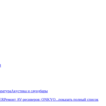
8
ратура
Акустика и саундбары
EER
Ремонт AV-реcиверов: ONKYO
...показать полный список