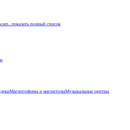
scam
...показать полный список
ли
 деки
Магнитофоны и магнитолы
Музыкальные центры