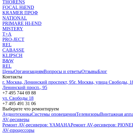
THORENS
FOCAL HiEND
KRAMER ПРОФ
NATIONAL
PRIMARE HI-END
MISTERY
T+A
PRO-JECT
REL
CABASSE
KLIPSCH
B&W
REL
Цены
Организациям
Вопросы и ответы
Отзывы
Блог
Контакты
г. Москва, Ленинский проспект, 95
г. Москва, улица Свободы, 1
Ленинский просп., 95
+7 495 744 69 88
ул. Свободы 18
+7 495 491 31 06
Выберите что ремонтируем
Аудиотехника
Системы оповещения
Телевизоры
Винтажная аппа
AV-ресиверы
Ремонт AV-реcиверов: YAMAHA
Ремонт AV-реcиверов: PION
AV-процессоры