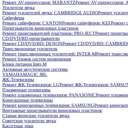
Ремонт AV-процессоров: MARANTZ
Ремонт AV-процессоров
Усилители звука
Ремонт усилителей звука: CAMBRIDGE AUDIO
Ремонт усилит
Сабвуферы
Ремонт сабвуферов: CANTON
Ремонт сабвуферов: KEF
Ремонт 
Проигрыватели виниловых пластинок
Ремонт проигрывателей пластинок: PRO-JECT
Ремонт проигры
CD/DVD/BD-проигрыватели
Ремонт CD/DVD/BD: DENON
Ремонт CD/DVD/BD: CAMBRI
Трансляционные усилители
Ремонт трансляционных усилителей: INTER-M
Ремонт трансл
Ремонт блоков систем оповещения
Блоки питания Inter-M
Активные акустические системы
YAMAHA
MAGIC
JBL
ЖК-Телевизоры
Ремонт ЖК-Телевизоров: LG
Ремонт ЖК-Телевизоров: SAMS
Плазменные телевизоры
Ремонт плазменных телевизоров: PANASONIC
Ремонт плазмен
Кинескопные телевизоры
Ремонт кинескопных телевизоров: SAMSUNG
Ремонт кинескоп
Винтажные проигрыватели виниловых пластинок
Старые японские усилители звука
Советские усилители звука
Кассетные деки