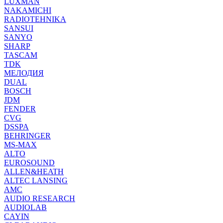
LUXMAN
NAKAMICHI
RADIOTEHNIKA
SANSUI
SANYO
SHARP
TASCAM
TDK
МЕЛОДИЯ
DUAL
BOSCH
JDM
FENDER
CVG
DSSPA
BEHRINGER
MS-MAX
ALTO
EUROSOUND
ALLEN&HEATH
ALTEC LANSING
AMC
AUDIO RESEARCH
AUDIOLAB
CAYIN