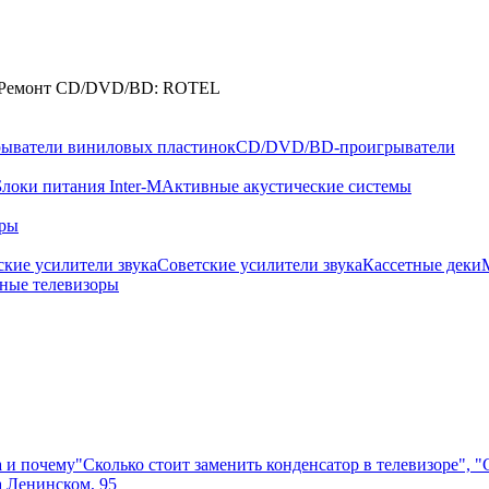
Ремонт CD/DVD/BD: ROTEL
ыватели виниловых пластинок
CD/DVD/BD-проигрыватели
Блоки питания Inter-M
Активные акустические системы
оры
кие усилители звука
Советские усилители звука
Кассетные деки
ные телевизоры
а и почему
"Сколько стоит заменить конденсатор в телевизоре", 
а Ленинском, 95