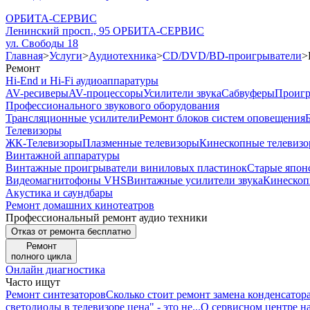
ОРБИТА-СЕРВИС
Ленинский просп., 95
ОРБИТА-СЕРВИС
ул. Свободы 18
Главная
>
Услуги
>
Аудиотехника
>
CD/DVD/BD-проигрыватели
>
Ремонт
Hi-End и Hi-Fi аудиоаппаратуры
AV-ресиверы
AV-процессоры
Усилители звука
Сабвуферы
Проигр
Профессионального звукового оборудования
Трансляционные усилители
Ремонт блоков систем оповещения
Телевизоры
ЖК-Телевизоры
Плазменные телевизоры
Кинескопные телевиз
Винтажной аппаратуры
Винтажные проигрыватели виниловых пластинок
Старые японс
Видеомагнитофоны VHS
Винтажные усилители звука
Кинескоп
Акустика и саундбары
Ремонт домашних кинотеатров
Профессиональный ремонт аудио техники
Отказ от ремонта бесплатно
Ремонт
полного цикла
Онлайн диагностика
Часто ищут
Ремонт синтезаторов
Сколько стоит ремонт замена конденсатор
светодиоды в телевизоре цена" - это не...
О сервисном центре н