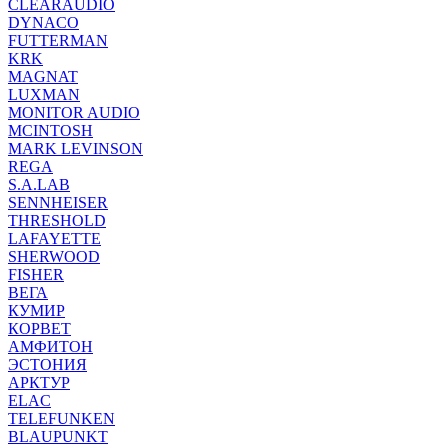
CLEARAUDIO
DYNACO
FUTTERMAN
KRK
MAGNAT
LUXMAN
MONITOR AUDIO
MCINTOSH
MARK LEVINSON
REGA
S.A.LAB
SENNHEISER
THRESHOLD
LAFAYETTE
SHERWOOD
FISHER
ВЕГА
КУМИР
КОРВЕТ
АМФИТОН
ЭСТОНИЯ
АРКТУР
ELAC
TELEFUNKEN
BLAUPUNKT