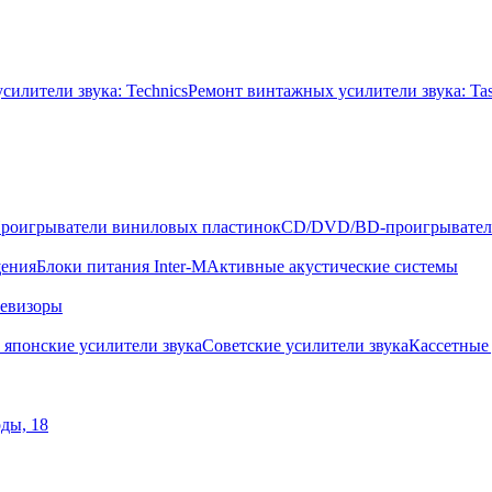
илители звука: Technics
Ремонт винтажных усилители звука: Ta
роигрыватели виниловых пластинок
CD/DVD/BD-проигрывате
щения
Блоки питания Inter-M
Активные акустические системы
левизоры
 японские усилители звука
Советские усилители звука
Кассетные
оды, 18