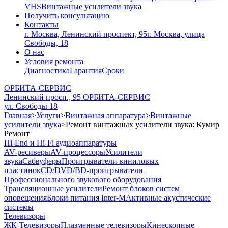
VHS
Винтажные усилители звука
Получить консультацию
Контакты
г. Москва, Ленинский проспект, 95
г. Москва, улица
Свободы, 18
О нас
Условия ремонта
Диагностика
Гарантия
Сроки
ОРБИТА-СЕРВИС
Ленинский просп., 95
ОРБИТА-СЕРВИС
ул. Свободы 18
Главная
>
Услуги
>
Винтажная аппаратура
>
Винтажные
усилители звука
>
Ремонт винтажных усилители звука: Кумир
Ремонт
Hi-End и Hi-Fi аудиоаппаратуры
AV-ресиверы
AV-процессоры
Усилители
звука
Сабвуферы
Проигрыватели виниловых
пластинок
CD/DVD/BD-проигрыватели
Профессионального звукового оборудования
Трансляционные усилители
Ремонт блоков систем
оповещения
Блоки питания Inter-M
Активные акустические
системы
Телевизоры
ЖК-Телевизоры
Плазменные телевизоры
Кинескопные