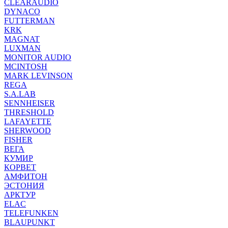
CLEARAUDIO
DYNACO
FUTTERMAN
KRK
MAGNAT
LUXMAN
MONITOR AUDIO
MCINTOSH
MARK LEVINSON
REGA
S.A.LAB
SENNHEISER
THRESHOLD
LAFAYETTE
SHERWOOD
FISHER
ВЕГА
КУМИР
КОРВЕТ
АМФИТОН
ЭСТОНИЯ
АРКТУР
ELAC
TELEFUNKEN
BLAUPUNKT