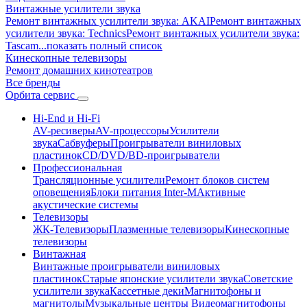
Винтажные усилители звука
Ремонт винтажных усилители звука: AKAI
Ремонт винтажных
усилители звука: Technics
Ремонт винтажных усилители звука:
Tascam
...показать полный список
Кинескопные телевизоры
Ремонт домашних кинотеатров
Все бренды
Орбита
сервис
Hi-End и Hi-Fi
AV-ресиверы
AV-процессоры
Усилители
звука
Сабвуферы
Проигрыватели виниловых
пластинок
CD/DVD/BD-проигрыватели
Профессиональная
Трансляционные усилители
Ремонт блоков систем
оповещения
Блоки питания Inter-M
Активные
акустические системы
Телевизоры
ЖК-Телевизоры
Плазменные телевизоры
Кинескопные
телевизоры
Винтажная
Винтажные проигрыватели виниловых
пластинок
Старые японские усилители звука
Советские
усилители звука
Кассетные деки
Магнитофоны и
магнитолы
Музыкальные центры
Видеомагнитофоны