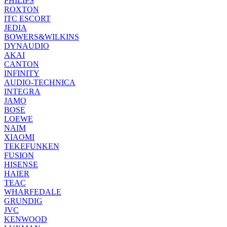
PHILIPS
ROXTON
ITC ESCORT
JEDIA
BOWERS&WILKINS
DYNAUDIO
AKAI
CANTON
INFINITY
AUDIO-TECHNICA
INTEGRA
JAMO
BOSE
LOEWE
NAIM
XIAOMI
TEKEFUNKEN
FUSION
HISENSE
HAIER
TEAC
WHARFEDALE
GRUNDIG
JVC
KENWOOD