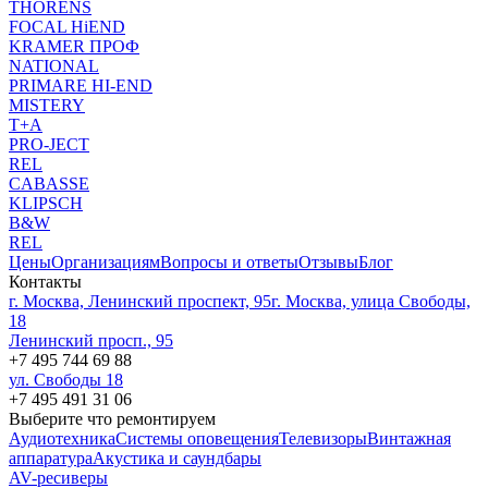
THORENS
FOCAL HiEND
KRAMER ПРОФ
NATIONAL
PRIMARE HI-END
MISTERY
T+A
PRO-JECT
REL
CABASSE
KLIPSCH
B&W
REL
Цены
Организациям
Вопросы и ответы
Отзывы
Блог
Контакты
г. Москва, Ленинский проспект, 95
г. Москва, улица Свободы,
18
Ленинский просп., 95
+7 495 744 69 88
ул. Свободы 18
+7 495 491 31 06
Выберите что ремонтируем
Аудиотехника
Системы оповещения
Телевизоры
Винтажная
аппаратура
Акустика и саундбары
AV-ресиверы