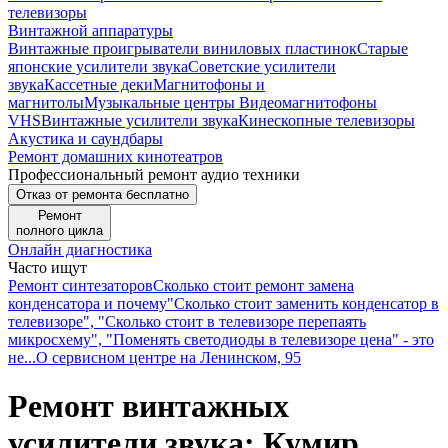
телевизоры
Винтажной аппаратуры
Винтажные проигрыватели виниловых пластинок
Старые
японские усилители звука
Советские усилители
звука
Кассетные деки
Магнитофоны и
магнитолы
Музыкальные центры
Видеомагнитофоны
VHS
Винтажные усилители звука
Кинескопные телевизоры
Акустика и саундбары
Ремонт домашних кинотеатров
Профессиональный ремонт аудио техники
Отказ от ремонта бесплатно
Ремонт
полного цикла
Онлайн диагностика
Часто ищут
Ремонт синтезаторов
Сколько стоит ремонт замена
конденсатора и почему
"Сколько стоит заменить конденсатор в
телевизоре", "Сколько стоит в телевизоре перепаять
микросхему", "Поменять светодиоды в телевизоре цена" - это
не...
О сервисном центре на Ленинском, 95
Ремонт винтажных
усилители звука: Кумир