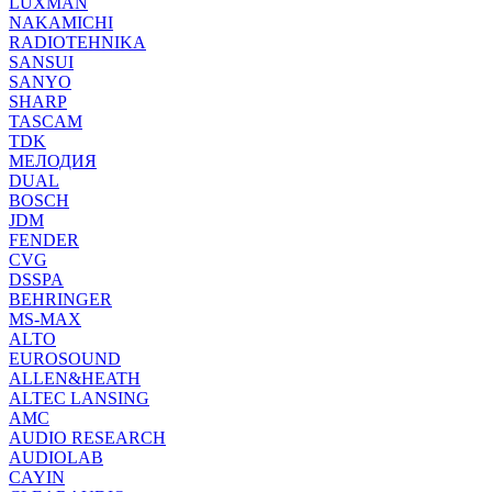
LUXMAN
NAKAMICHI
RADIOTEHNIKA
SANSUI
SANYO
SHARP
TASCAM
TDK
МЕЛОДИЯ
DUAL
BOSCH
JDM
FENDER
CVG
DSSPA
BEHRINGER
MS-MAX
ALTO
EUROSOUND
ALLEN&HEATH
ALTEC LANSING
AMC
AUDIO RESEARCH
AUDIOLAB
CAYIN