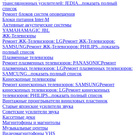
трансляционных усилителей: JEDIA
...показать полный
список
Ремонт блоков систем оповещения
Блоки питания Inter-M
Активные акустические системы
YAMAHA
MAGIC
JBL
ЖК-Телевизоры
Ремонт ЖК-Телевизоров: LG
Ремонт ЖК-Телевизоров:
SAMSUNG
Ремонт ЖК-Телевизоров: PHILIPS
...показать
полный список
Плазменные телевизоры
Ремонт плазменных телевизоров: PANASONIC
Ремонт
плазменных телевизоров: LG
Ремонт плазменных телевизоров:
SAMCUNG
...показать полный список
Кинескопные телевизоры
Ремонт кинескопных телевизоров: SAMSUNG
Ремонт
кинескопных телевизоров: LG
Ремонт кинескопных
телевизоров: PHILIPS
...показать полный список
Винтажные проигрыватели виниловых пластинок
Старые японские усилители звука
Советские усилители звука
Кассетные деки
Магнитофоны и магнитолы
Музыкальные центры
Видеомагнитофоны VHS