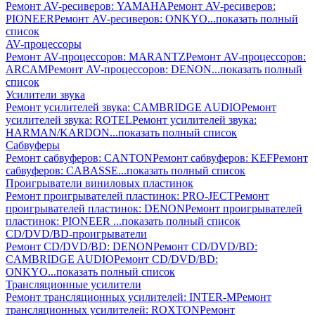
Ремонт AV-реcиверов: YAMAHA
Ремонт AV-реcиверов:
PIONEER
Ремонт AV-реcиверов: ONKYO
...показать полный
список
AV-процессоры
Ремонт AV-процессоров: MARANTZ
Ремонт AV-процессоров:
ARCAM
Ремонт AV-процессоров: DENON
...показать полный
список
Усилители звука
Ремонт усилителей звука: CAMBRIDGE AUDIO
Ремонт
усилителей звука: ROTEL
Ремонт усилителей звука:
HARMAN/KARDON
...показать полный список
Сабвуферы
Ремонт сабвуферов: CANTON
Ремонт сабвуферов: KEF
Ремонт
сабвуферов: CABASSE
...показать полный список
Проигрыватели виниловых пластинок
Ремонт проигрывателей пластинок: PRO-JECT
Ремонт
проигрывателей пластинок: DENON
Ремонт проигрывателей
пластинок: PIONEER
...показать полный список
CD/DVD/BD-проигрыватели
Ремонт CD/DVD/BD: DENON
Ремонт CD/DVD/BD:
CAMBRIDGE AUDIO
Ремонт CD/DVD/BD:
ONKYO
...показать полный список
Трансляционные усилители
Ремонт трансляционных усилителей: INTER-M
Ремонт
трансляционных усилителей: ROXTON
Ремонт