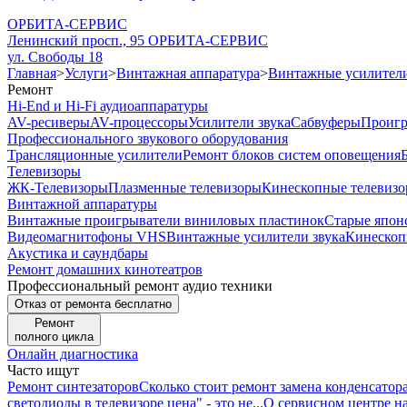
ОРБИТА-СЕРВИС
Ленинский просп., 95
ОРБИТА-СЕРВИС
ул. Свободы 18
Главная
>
Услуги
>
Винтажная аппаратура
>
Винтажные усилители
Ремонт
Hi-End и Hi-Fi аудиоаппаратуры
AV-ресиверы
AV-процессоры
Усилители звука
Сабвуферы
Проигр
Профессионального звукового оборудования
Трансляционные усилители
Ремонт блоков систем оповещения
Телевизоры
ЖК-Телевизоры
Плазменные телевизоры
Кинескопные телевиз
Винтажной аппаратуры
Винтажные проигрыватели виниловых пластинок
Старые японс
Видеомагнитофоны VHS
Винтажные усилители звука
Кинескоп
Акустика и саундбары
Ремонт домашних кинотеатров
Профессиональный ремонт аудио техники
Отказ от ремонта бесплатно
Ремонт
полного цикла
Онлайн диагностика
Часто ищут
Ремонт синтезаторов
Сколько стоит ремонт замена конденсатор
светодиоды в телевизоре цена" - это не...
О сервисном центре н