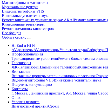
Магнитофоны и магнитолы
Музыкальные центры
Видеомагнитофоны VHS
Винтажные усилители звука
Ремонт винтажных усилители звука: AKAI
Ремонт винтажных ус
Кинескопные телевизоры
Ремонт домашних кинотеатров
Все бренды
Орбита
сервис
Hi-End и Hi-Fi
AV-ресиверы
AV-процессоры
Усилители звука
Сабвуферы
П
Профессиональная
Трансляционные усилители
Ремонт блоков систем опове
Телевизоры
ЖК-Телевизоры
Плазменные телевизоры
Кинескопные те
Винтажная
Винтажные проигрыватели виниловых пластинок
Старые
Видеомагнитофоны VHS
Винтажные усилители звука
Получить консультацию
Контакты
г. Москва, Ленинский проспект, 95
г. Москва, улица Своб
О нас
Условия ремонта
Диагностика
Гарантия
Сроки