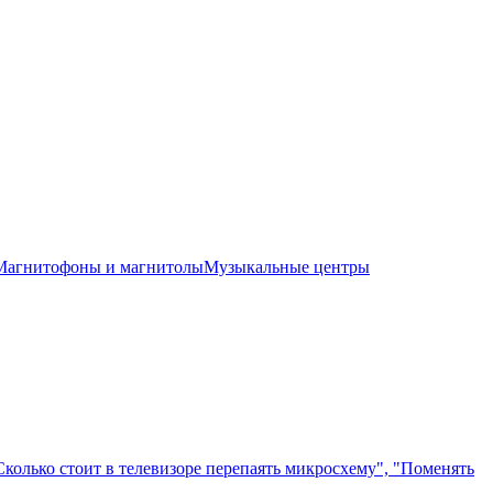
Магнитофоны и магнитолы
Музыкальные центры
"Сколько стоит в телевизоре перепаять микросхему", "Поменять