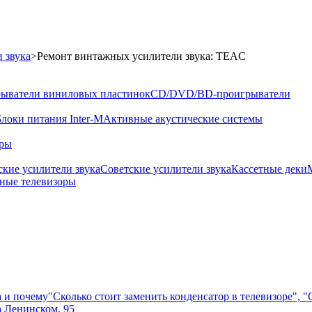
 звука
>
Ремонт винтажных усилители звука: TEAC
ыватели виниловых пластинок
CD/DVD/BD-проигрыватели
Блоки питания Inter-M
Активные акустические системы
оры
кие усилители звука
Советские усилители звука
Кассетные деки
ные телевизоры
а и почему
"Сколько стоит заменить конденсатор в телевизоре", 
а Ленинском, 95