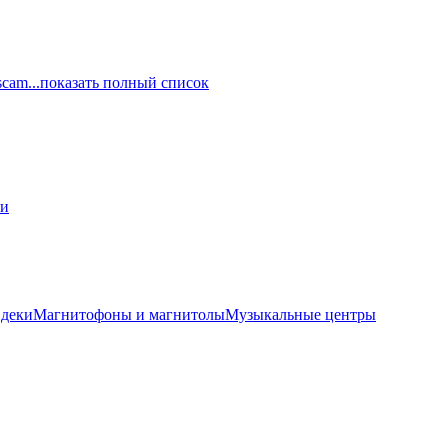
scam
...показать полный список
ли
 деки
Магнитофоны и магнитолы
Музыкальные центры