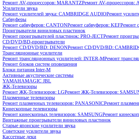
Ремонт AV-процессоров: MARANTZ
Ремонт AV-процессоров
Усилители звука
Ремонт усилителей звука: CAMBRIDGE AUDIO
Ремонт усилит
Сабвуферы
Ремонт сабвуферов: CANTON
Ремонт сабвуферов: KEF
Ремонт 
Проигрыватели виниловых пластинок
Ремонт проигрывателей пластинок: PRO-JECT
Ремонт проигры
CD/DVD/BD-проигрыватели
Ремонт CD/DVD/BD: DENON
Ремонт CD/DVD/BD: CAMBRI
Трансляционные усилители
Ремонт трансляционных усилителей: INTER-M
Ремонт трансл
Ремонт блоков систем оповещения
Блоки питания Inter-M
Активные акустические системы
YAMAHA
MAGIC
JBL
ЖК-Телевизоры
Ремонт ЖК-Телевизоров: LG
Ремонт ЖК-Телевизоров: SAMS
Плазменные телевизоры
Ремонт плазменных телевизоров: PANASONIC
Ремонт плазмен
Кинескопные телевизоры
Ремонт кинескопных телевизоров: SAMSUNG
Ремонт кинескоп
Винтажные проигрыватели виниловых пластинок
Старые японские усилители звука
Советские усилители звука
Кассетные деки