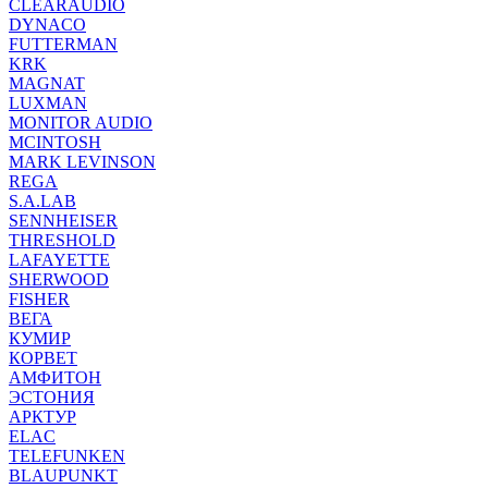
CLEARAUDIO
DYNACO
FUTTERMAN
KRK
MAGNAT
LUXMAN
MONITOR AUDIO
MCINTOSH
MARK LEVINSON
REGA
S.A.LAB
SENNHEISER
THRESHOLD
LAFAYETTE
SHERWOOD
FISHER
ВЕГА
КУМИР
КОРВЕТ
АМФИТОН
ЭСТОНИЯ
АРКТУР
ELAC
TELEFUNKEN
BLAUPUNKT