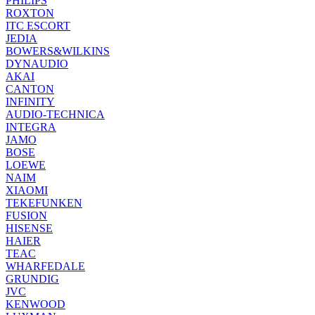
PHILIPS
ROXTON
ITC ESCORT
JEDIA
BOWERS&WILKINS
DYNAUDIO
AKAI
CANTON
INFINITY
AUDIO-TECHNICA
INTEGRA
JAMO
BOSE
LOEWE
NAIM
XIAOMI
TEKEFUNKEN
FUSION
HISENSE
HAIER
TEAC
WHARFEDALE
GRUNDIG
JVC
KENWOOD