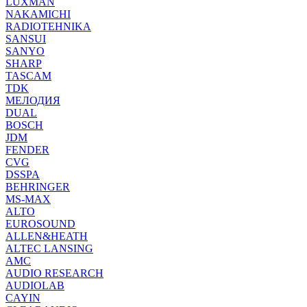
LUXMAN
NAKAMICHI
RADIOTEHNIKA
SANSUI
SANYO
SHARP
TASCAM
TDK
МЕЛОДИЯ
DUAL
BOSCH
JDM
FENDER
CVG
DSSPA
BEHRINGER
MS-MAX
ALTO
EUROSOUND
ALLEN&HEATH
ALTEC LANSING
AMC
AUDIO RESEARCH
AUDIOLAB
CAYIN