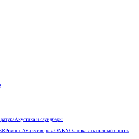
8
ратура
Акустика и саундбары
EER
Ремонт AV-реcиверов: ONKYO
...показать полный список