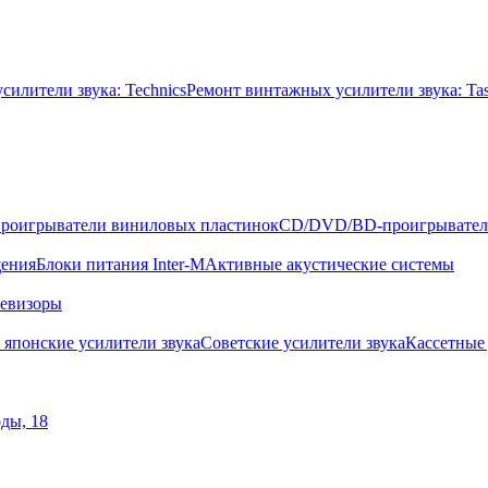
илители звука: Technics
Ремонт винтажных усилители звука: Ta
роигрыватели виниловых пластинок
CD/DVD/BD-проигрывате
щения
Блоки питания Inter-M
Активные акустические системы
левизоры
 японские усилители звука
Советские усилители звука
Кассетные
оды, 18