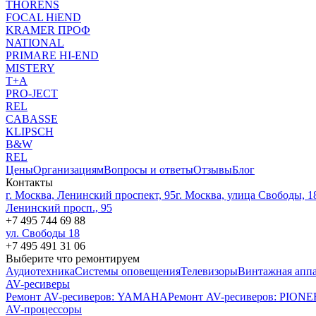
THORENS
FOCAL HiEND
KRAMER ПРОФ
NATIONAL
PRIMARE HI-END
MISTERY
T+A
PRO-JECT
REL
CABASSE
KLIPSCH
B&W
REL
Цены
Организациям
Вопросы и ответы
Отзывы
Блог
Контакты
г. Москва, Ленинский проспект, 95
г. Москва, улица Свободы, 1
Ленинский просп., 95
+7 495 744 69 88
ул. Свободы 18
+7 495 491 31 06
Выберите что ремонтируем
Аудиотехника
Системы оповещения
Телевизоры
Винтажная аппа
AV-ресиверы
Ремонт AV-реcиверов: YAMAHA
Ремонт AV-реcиверов: PION
AV-процессоры