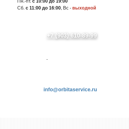
Пн.-пт.
с 10:00 до 19:00
Сб.
с 11:00 до 16:00
, Вс -
выходной
+7 (903) 610-89-99
i
n
f
o
@
o
rb
i
t
a
ser
v
i
c
e.
ru