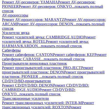
Ремонт AV-реcиверов: YAMAHA
Ремонт AV-реcиверов:
PIONEER
Ремонт AV-реcиверов: ONKYO
...показать полный
список
AV-процессоры
Ремонт AV-процессоров: MARANTZ
Ремонт AV-процессоров:
ARCAM
Ремонт AV-процессоров: DENON
...показать полный
список
Усилители звука
Ремонт усилителей звука: CAMBRIDGE AUDIO
Ремонт
усилителей звука: ROTEL
Ремонт усилителей звука:
HARMAN/KARDON
...показать полный список
Сабвуферы
Ремонт сабвуферов: CANTON
Ремонт сабвуферов: KEF
Ремонт
сабвуферов: CABASSE
...показать полный список
Проигрыватели виниловых пластинок
Ремонт проигрывателей пластинок: PRO-JECT
Ремонт
проигрывателей пластинок: DENON
Ремонт проигрывателей
пластинок: PIONEER
...показать полный список
CD/DVD/BD-проигрыватели
Ремонт CD/DVD/BD: DENON
Ремонт CD/DVD/BD:
CAMBRIDGE AUDIO
Ремонт CD/DVD/BD:
ONKYO
...показать полный список
Трансляционные усилители
Ремонт трансляционных усилителей: INTER-M
Ремонт
трансляционных усилителей: ROXTON
Ремонт