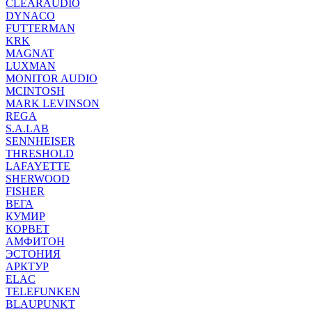
CLEARAUDIO
DYNACO
FUTTERMAN
KRK
MAGNAT
LUXMAN
MONITOR AUDIO
MCINTOSH
MARK LEVINSON
REGA
S.A.LAB
SENNHEISER
THRESHOLD
LAFAYETTE
SHERWOOD
FISHER
ВЕГА
КУМИР
КОРВЕТ
АМФИТОН
ЭСТОНИЯ
АРКТУР
ELAC
TELEFUNKEN
BLAUPUNKT