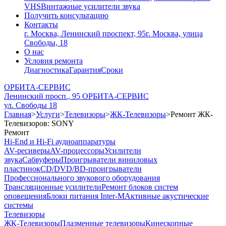
VHS
Винтажные усилители звука
Получить консультацию
Контакты
г. Москва, Ленинский проспект, 95
г. Москва, улица
Свободы, 18
О нас
Условия ремонта
Диагностика
Гарантия
Сроки
ОРБИТА-СЕРВИС
Ленинский просп., 95
ОРБИТА-СЕРВИС
ул. Свободы 18
Главная
>
Услуги
>
Телевизоры
>
ЖК-Телевизоры
>
Ремонт ЖК-
Телевизоров: SONY
Ремонт
Hi-End и Hi-Fi аудиоаппаратуры
AV-ресиверы
AV-процессоры
Усилители
звука
Сабвуферы
Проигрыватели виниловых
пластинок
CD/DVD/BD-проигрыватели
Профессионального звукового оборудования
Трансляционные усилители
Ремонт блоков систем
оповещения
Блоки питания Inter-M
Активные акустические
системы
Телевизоры
ЖК-Телевизоры
Плазменные телевизоры
Кинескопные