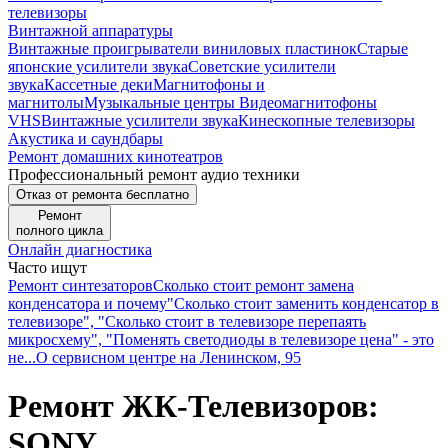
телевизоры
Винтажной аппаратуры
Винтажные проигрыватели виниловых пластинок
Старые
японские усилители звука
Советские усилители
звука
Кассетные деки
Магнитофоны и
магнитолы
Музыкальные центры
Видеомагнитофоны
VHS
Винтажные усилители звука
Кинескопные телевизоры
Акустика и саундбары
Ремонт домашних кинотеатров
Профессиональный ремонт аудио техники
Отказ от ремонта бесплатно
Ремонт
полного цикла
Онлайн диагностика
Часто ищут
Ремонт синтезаторов
Сколько стоит ремонт замена
конденсатора и почему
"Сколько стоит заменить конденсатор в
телевизоре", "Сколько стоит в телевизоре перепаять
микросхему", "Поменять светодиоды в телевизоре цена" - это
не...
О сервисном центре на Ленинском, 95
Ремонт ЖК-Телевизоров:
SONY