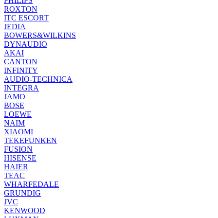
PHILIPS
ROXTON
ITC ESCORT
JEDIA
BOWERS&WILKINS
DYNAUDIO
AKAI
CANTON
INFINITY
AUDIO-TECHNICA
INTEGRA
JAMO
BOSE
LOEWE
NAIM
XIAOMI
TEKEFUNKEN
FUSION
HISENSE
HAIER
TEAC
WHARFEDALE
GRUNDIG
JVC
KENWOOD