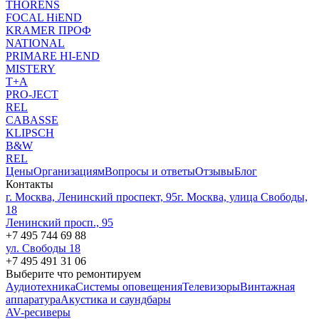
THORENS
FOCAL HiEND
KRAMER ПРОФ
NATIONAL
PRIMARE HI-END
MISTERY
T+A
PRO-JECT
REL
CABASSE
KLIPSCH
B&W
REL
Цены
Организациям
Вопросы и ответы
Отзывы
Блог
Контакты
г. Москва, Ленинский проспект, 95
г. Москва, улица Свободы,
18
Ленинский просп., 95
+7 495 744 69 88
ул. Свободы 18
+7 495 491 31 06
Выберите что ремонтируем
Аудиотехника
Системы оповещения
Телевизоры
Винтажная
аппаратура
Акустика и саундбары
AV-ресиверы