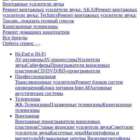
Винтажные усилители звука
Ремонт винтажных усилители звука: AKAI
Ремонт винтажных
усилители звука: Technics
Ремонт винтажных усилители звука:
Tascam
...показать полный список
Кинескопные телевизоры
Ремонт домашних кинотеатров
Все бренды
Орбита
сервис
Hi-End и Hi-Fi
AV-ресиверы
AV-процессоры
Усилители
звука
Сабвуферы
Проигрыватели виниловых
пластинок
CD/DVD/BD-проигрыватели
Профессиональная
Трансляционные усилители
Ремонт блоков систем
оповещения
Блоки питания Inter-M
Активные
акустические системы
Телевизоры
ЖК-Телевизоры
Плазменные телевизоры
Кинескопные
телевизоры
Винтажная
Винтажные проигрыватели виниловых
пластинок
Старые японские усилители звука
Советские
усилители звука
Кассетные деки
Магнитофоны и
магнитолы
Музыкальные центры
Видеомагнитофоны