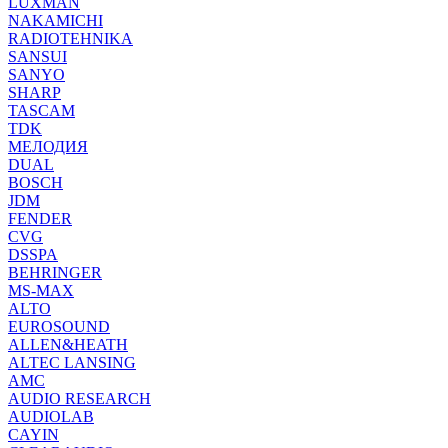
LUXMAN
NAKAMICHI
RADIOTEHNIKA
SANSUI
SANYO
SHARP
TASCAM
TDK
МЕЛОДИЯ
DUAL
BOSCH
JDM
FENDER
CVG
DSSPA
BEHRINGER
MS-MAX
ALTO
EUROSOUND
ALLEN&HEATH
ALTEC LANSING
AMC
AUDIO RESEARCH
AUDIOLAB
CAYIN