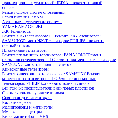
трансляционных усилителей: JEDIA
...показать полный
список
Ремонт блоков систем оповещения
Блоки питания Inter-M
Активные акустические системы
YAMAHA
MAGIC
JBL
ЖК-Телевизоры
Ремонт ЖК-Телевизоров: LG
Ремонт ЖК-Телевизоров:
SAMSUNG
Ремонт ЖК-Телевизоров: PHILIPS
...показать
полный список
Плазменные телевизоры
Ремонт плазменных телевизоров: PANASONIC
Ремонт
плазменных телевизоров: LG
Ремонт плазменных телевизоров:
SAMCUNG
...показать полный список
Кинескопные телевизоры
Ремонт кинескопных телевизоров: SAMSUNG
Ремонт
кинескопных телевизоров: LG
Ремонт кинескопных
телевизоров: PHILIPS
...показать полный список
Винтажные проигрыватели виниловых пластинок
Старые японские усилители звука
Советские усилители звука
Кассетные деки
Магнитофоны и магнитолы
Музыкальные центры
Видеомагнитофоны VHS